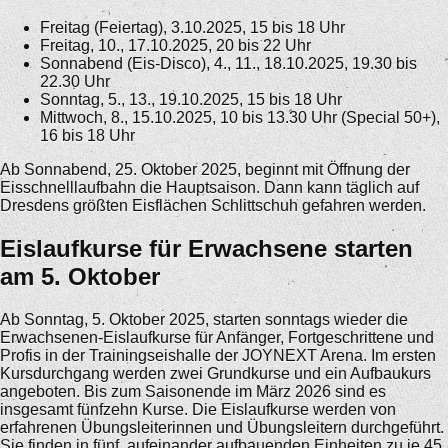
Freitag (Feiertag), 3.10.2025, 15 bis 18 Uhr
Freitag, 10., 17.10.2025, 20 bis 22 Uhr
Sonnabend (Eis-Disco), 4., 11., 18.10.2025, 19.30 bis
22.30 Uhr
Sonntag, 5., 13., 19.10.2025, 15 bis 18 Uhr
Mittwoch, 8., 15.10.2025, 10 bis 13.30 Uhr (Special 50+),
16 bis 18 Uhr
Ab Sonnabend, 25. Oktober 2025, beginnt mit Öffnung der
Eisschnelllaufbahn die Hauptsaison. Dann kann täglich auf
Dresdens größten Eisflächen Schlittschuh gefahren werden.
Eislaufkurse für Erwachsene starten
am 5. Oktober
Ab Sonntag, 5. Oktober 2025, starten sonntags wieder die
Erwachsenen-Eislaufkurse für Anfänger, Fortgeschrittene und
Profis in der Trainingseishalle der JOYNEXT Arena. Im ersten
Kursdurchgang werden zwei Grundkurse und ein Aufbaukurs
angeboten. Bis zum Saisonende im März 2026 sind es
insgesamt fünfzehn Kurse. Die Eislaufkurse werden von
erfahrenen Übungsleiterinnen und Übungsleitern durchgeführt.
Sie finden in fünf, aufeinander aufbauenden Einheiten zu je 45