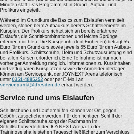
Minuten statt. Das Programm ist in Grund-, Aufbau- und
Profikurs eingeteilt.
Während im Grundkurs die Basics zum Eislaufen vermittelt
werden, stehen beim Aufbaukurs bereits Schrittelemente im
Kursplan. Der Profikurs richtet sich an bereits erfahrene
Eisläufer, die Schrittkombinationen und leichte Sprünge
erlernen möchten. Die Kursgebühr (fünf Einheiten) beträgt 55
Euro für den Grundkurs sowie jeweils 65 Euro für den Aufbau-
und Profikurs. Schlittschuhe, Helm und Schutzausrüstung sind
bei allen Kursen erforderlich. Eine Teilnahme ist nur nach
vorheriger Anmeldung möglich. Informationen zu Kursinhalten
und verfügbaren Kursplätzen sowie die Anmeldeunterlagen
können am Servicepunkt der JOYNEXT Arena telefonisch
unter
0351-4885252
oder per E-Mail an
servicepunkt@dresden.de
erfragt werden.
Service rund ums Eislaufen
Schlittschuhe und Lauflernhilfen können vor Ort, gegen
Gebühr, ausgeliehen werden. Für den richtigen Schliff der
eigenen Schlittschuhe sorgt der Fachmann im
Schlittschuhverleih der JOYNEXT Arena. In der
Trainingseishalle stehen Tagesschließfächer zum Verschluss