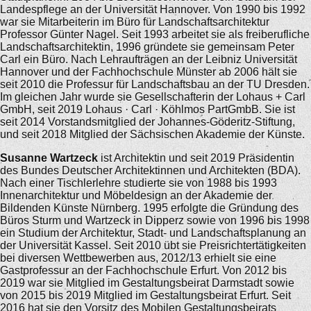
Landespflege an der Universität Hannover. Von 1990 bis 1992
war sie Mitarbeiterin im Büro für Landschaftsarchitektur
Professor Günter Nagel. Seit 1993 arbeitet sie als freiberufliche
Landschaftsarchitektin, 1996 gründete sie gemeinsam Peter
Carl ein Büro. Nach Lehraufträgen an der Leibniz Universität
Hannover und der Fachhochschule Münster ab 2006 hält sie
seit 2010 die Professur für Landschaftsbau an der TU Dresden.
Im gleichen Jahr wurde sie Gesellschafterin der Lohaus + Carl
GmbH, seit 2019 Lohaus · Carl · Köhlmos PartGmbB. Sie ist
seit 2014 Vorstandsmitglied der Johannes-Göderitz-Stiftung,
und seit 2018 Mitglied der Sächsischen Akademie der Künste.
Susanne Wartzeck
ist Architektin und seit 2019 Präsidentin
des Bundes Deutscher Architektinnen und Architekten (BDA).
Nach einer Tischlerlehre studierte sie von 1988 bis 1993
Innenarchitektur und Möbeldesign an der Akademie der
Bildenden Künste Nürnberg. 1995 erfolgte die Gründung des
Büros Sturm und Wartzeck in Dipperz sowie von 1996 bis 1998
ein Studium der Architektur, Stadt- und Landschaftsplanung an
der Universität Kassel. Seit 2010 übt sie Preisrichtertätigkeiten
bei diversen Wettbewerben aus, 2012/13 erhielt sie eine
Gastprofessur an der Fachhochschule Erfurt. Von 2012 bis
2019 war sie Mitglied im Gestaltungsbeirat Darmstadt sowie
von 2015 bis 2019 Mitglied im Gestaltungsbeirat Erfurt. Seit
2016 hat sie den Vorsitz des Mobilen Gestaltungsbeirats