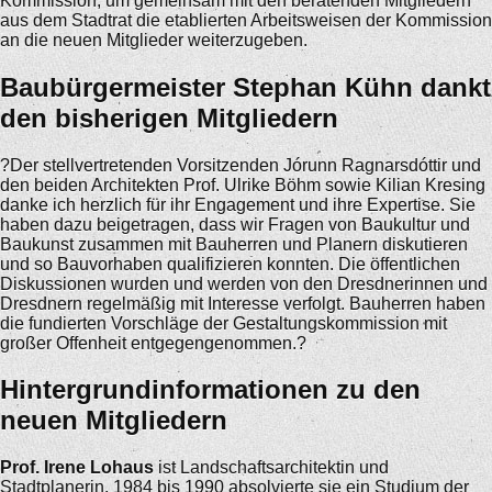
Kommission, um gemeinsam mit den beratenden Mitgliedern
aus dem Stadtrat die etablierten Arbeitsweisen der Kommission
an die neuen Mitglieder weiterzugeben.
Baubürgermeister Stephan Kühn dankt
den bisherigen Mitgliedern
?Der stellvertretenden Vorsitzenden Jórunn Ragnarsdóttir und
den beiden Architekten Prof. Ulrike Böhm sowie Kilian Kresing
danke ich herzlich für ihr Engagement und ihre Expertise. Sie
haben dazu beigetragen, dass wir Fragen von Baukultur und
Baukunst zusammen mit Bauherren und Planern diskutieren
und so Bauvorhaben qualifizieren konnten. Die öffentlichen
Diskussionen wurden und werden von den Dresdnerinnen und
Dresdnern regelmäßig mit Interesse verfolgt. Bauherren haben
die fundierten Vorschläge der Gestaltungskommission mit
großer Offenheit entgegengenommen.?
Hintergrundinformationen zu den
neuen Mitgliedern
Prof. Irene Lohaus
ist Landschaftsarchitektin und
Stadtplanerin. 1984 bis 1990 absolvierte sie ein Studium der