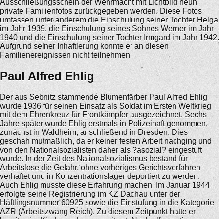
Ausschließungsschein der Wehrmacht mit Lichtbild neun
private Familienfotos zurückgegeben werden. Diese Fotos
umfassen unter anderem die Einschulung seiner Tochter Helga
im Jahr 1939, die Einschulung seines Sohnes Werner im Jahr
1940 und die Einschulung seiner Tochter Irmgard im Jahr 1942.
Aufgrund seiner Inhaftierung konnte er an diesen
Familienereignissen nicht teilnehmen.
Paul Alfred Ehlig
Der aus Sebnitz stammende Blumenfärber Paul Alfred Ehlig
wurde 1936 für seinen Einsatz als Soldat im Ersten Weltkrieg
mit dem Ehrenkreuz für Frontkämpfer ausgezeichnet. Sechs
Jahre später wurde Ehlig erstmals in Polizeihaft genommen,
zunächst in Waldheim, anschließend in Dresden. Dies
geschah mutmaßlich, da er keiner festen Arbeit nachging und
von den Nationalsozialisten daher als ?asozial? eingestuft
wurde. In der Zeit des Nationalsozialismus bestand für
Arbeitslose die Gefahr, ohne vorheriges Gerichtsverfahren
verhaftet und in Konzentrationslager deportiert zu werden.
Auch Ehlig musste diese Erfahrung machen. Im Januar 1944
erfolgte seine Registrierung im KZ Dachau unter der
Häftlingsnummer 60925 sowie die Einstufung in die Kategorie
AZR (Arbeitszwang Reich). Zu diesem Zeitpunkt hatte er