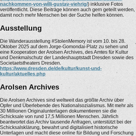
nachkommen-von-willi-gustav-viehrig/
) inklusive Fotos
veröffentlicht. Diese Beiträge können auch gern geteilt werden,
damit noch mehr Menschen bei der Suche helfen können.
Ausstellung
Die Wanderausstellung #StolenMemory ist vom 10. bis 28.
Oktober 2025 auf dem Jorge-Gomondai-Platz zu sehen und
eine Kooperation der Arolsen Archives, des Amtes für Kultur
und Denkmalschutz der Landeshauptstadt Dresden sowie des
Societaetstheaters Dresden.
https://www.dresden.de/de/kultur/kunst-und-
kultur/aktuelles.php
Arolsen Archives
Die Arolsen Archives sind weltweit das größte Archiv über
Opfer und Überlebende des Nationalsozialismus. Mit mehr als
30 Millionen Originalunterlagen dokumentieren sie die
Schicksale von rund 17,5 Millionen Menschen. Jährlich
beantwortet das Archiv tausende Anfragen, unterstützt bei der
Schicksalsklärung, bewahrt und digitalisiert historische
Unterlagen und macht diese online für Bildung und Forschung