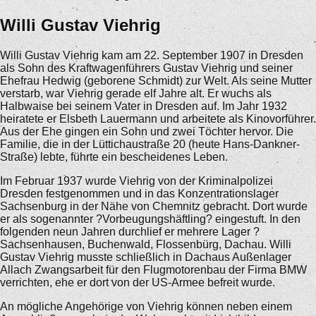
Willi Gustav Viehrig
Willi Gustav Viehrig kam am 22. September 1907 in Dresden
als Sohn des Kraftwagenführers Gustav Viehrig und seiner
Ehefrau Hedwig (geborene Schmidt) zur Welt. Als seine Mutter
verstarb, war Viehrig gerade elf Jahre alt. Er wuchs als
Halbwaise bei seinem Vater in Dresden auf. Im Jahr 1932
heiratete er Elsbeth Lauermann und arbeitete als Kinovorführer.
Aus der Ehe gingen ein Sohn und zwei Töchter hervor. Die
Familie, die in der Lüttichaustraße 20 (heute Hans-Dankner-
Straße) lebte, führte ein bescheidenes Leben.
Im Februar 1937 wurde Viehrig von der Kriminalpolizei
Dresden festgenommen und in das Konzentrationslager
Sachsenburg in der Nähe von Chemnitz gebracht. Dort wurde
er als sogenannter ?Vorbeugungshäftling? eingestuft. In den
folgenden neun Jahren durchlief er mehrere Lager ?
Sachsenhausen, Buchenwald, Flossenbürg, Dachau. Willi
Gustav Viehrig musste schließlich in Dachaus Außenlager
Allach Zwangsarbeit für den Flugmotorenbau der Firma BMW
verrichten, ehe er dort von der US-Armee befreit wurde.
An mögliche Angehörige von Viehrig können neben einem