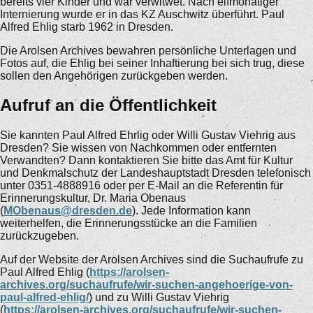
bereits vier Kinder und war verwitwet. Nach elfmonatiger
Internierung wurde er in das KZ Auschwitz überführt. Paul
Alfred Ehlig starb 1962 in Dresden.
Die Arolsen Archives bewahren persönliche Unterlagen und
Fotos auf, die Ehlig bei seiner Inhaftierung bei sich trug, diese
sollen den Angehörigen zurückgeben werden.
Aufruf an die Öffentlichkeit
Sie kannten Paul Alfred Ehrlig oder Willi Gustav Viehrig aus
Dresden? Sie wissen von Nachkommen oder entfernten
Verwandten? Dann kontaktieren Sie bitte das Amt für Kultur
und Denkmalschutz der Landeshauptstadt Dresden telefonisch
unter 0351-4888916 oder per E-Mail an die Referentin für
Erinnerungskultur, Dr. Maria Obenaus
(
MObenaus@dresden.de
). Jede Information kann
weiterhelfen, die Erinnerungsstücke an die Familien
zurückzugeben.
Auf der Website der Arolsen Archives sind die Suchaufrufe zu
Paul Alfred Ehlig (
https://arolsen-
archives.org/suchaufrufe/wir-suchen-angehoerige-von-
paul-alfred-ehlig/
) und zu Willi Gustav Viehrig
(
https://arolsen-archives.org/suchaufrufe/wir-suchen-