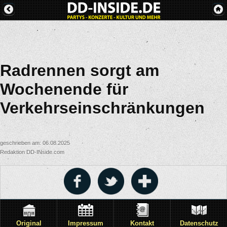
Radrennen sorgt am
Wochenende für
Verkehrseinschränkungen
geschrieben am: 06.08.2025
Redaktion DD-INside.com
Original
Impressum
Kontakt
Datenschutz