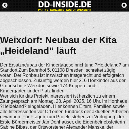
Weixdorf: Neubau der Kita
„Heideland“ läuft
Der Ersatzneubau der Kindertageseinrichtung ?Heideland? am
Standort Zum Bahnhof 5, 01108 Dresden, schreitet zügig
voran. Der Rohbau ist inzwischen fristgerecht und erfolgreich
abgeschlossen. Zukünftig werden hier 216 Hortkinder aus der
Grundschule Weixdorf sowie 174 Krippen- und
Kindergartenkinder Platz finden.
Wer sich für das Projekt interessiert ist herzlich zu einem
Zaungespräch am Montag, 28. April 2025, 16 Uhr, im Horthaus
?Heideland? eingeladen. Hier können Eltern, Familien sowie
alle Interessierten vor Ort einen Eindruck der aktuellen Arbeiten
gewinnen. Für Fragen zum Projekt stehen zur Verfügung: der
Erste Bürgermeister Jan Donhauser, die Eigenbetriebsleiterin
Sabine Bibas, der Ortsvorsteher Alexander Manske, der