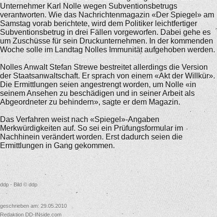
Unternehmer Karl Nolle wegen Subventionsbetrugs
verantworten. Wie das Nachrichtenmagazin «Der Spiegel» am
Samstag vorab berichtete, wird dem Politiker leichtfertiger
Subventionsbetrug in drei Fällen vorgeworfen. Dabei gehe es
um Zuschüsse für sein Druckunternehmen. In der kommenden
Woche solle im Landtag Nolles Immunität aufgehoben werden.
Nolles Anwalt Stefan Strewe bestreitet allerdings die Version
der Staatsanwaltschaft. Er sprach von einem «Akt der Willkür».
Die Ermittlungen seien angestrengt worden, um Nolle «in
seinem Ansehen zu beschädigen und in seiner Arbeit als
Abgeordneter zu behindern», sagte er dem Magazin.
Das Verfahren weist nach «Spiegel»-Angaben
Merkwürdigkeiten auf. So sei ein Prüfungsformular im
Nachhinein verändert worden. Erst dadurch seien die
Ermittlungen in Gang gekommen.
ddp - Bild © ddp
geschrieben am: 29.05.2010
Redaktion DD-INside.com