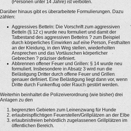
(Personen unter 14 Jahre) ist verboten.
Darüber hinaus gibt es überarbeitete Formulierungen. Dazu
zählen:
Aggressives Betteln: Die Vorschrift zum aggressiven
Betteln (§ 12 c) wurde neu formuliert und damit der
Tatbestand des aggressiven Bettelns ? zum Beispiel
durch körperliches Einwirken auf eine Person, Festhalten
an der Kleidung, in den Weg stellen, wiederholten
Ansprechen und das Vortäuschen körperlicher
Gebrechen ? präziser definiert.
Abbrennen offener Feuer und Grillen: § 14 wurde neu
formuliert. Insbesondere in Absatz 3 wird nun die
Belästigung Dritter durch offene Feuer und Grillen
genauer definiert. Eine Belästigung liegt dann vor, wenn
Dritte durch Funkenflug oder Rauch gestört werden.
Weiterhin beinhaltet die Polizeiverordnung (wie bisher) drei
Anlagen zu den
begrenzten Gebieten zum Leinenzwang für Hunde
erlaubnispflichtigen Feuerstellen/Grillplätzen an der Elbe
erlaubnisfreien behördlich zugelassenen Grillplätzen im
öffentlichen Bereich.