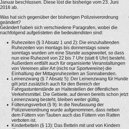
Januar beschlossen. Diese löst die bisherige vom 23. Juni
2016 ab.
Was hat sich gegenüber der bisherigen Polizeiverordnung
geändert?
Geändert haben sich verschiedene Paragrafen, wobei die
nachfolgend aufgelisteten die bedeutendsten sind:
Ruhezeiten (§ 3 Absatz 1 und 2): Die einzuhaltenden
Ruhezeiten von montags bis donnerstags sowie
sonntags wurden um eine Stunde ausgeweitet, so dass
nun eine Ruhezeit von 22 bis 7 Uhr (statt 6 Uhr) besteht.
Außerdem entfällt auch für organisierte Veranstaltungen
von Vereinen aller Art (nicht nur Sportvereine) die
Einhaltung der Mittagsruhezeiten an Sonnabenden.
Leinenzwang (§ 7 Absatz 5): Der Leinenzwang für Hunde
gilt jetzt zusätzlich auch für den Bereich der
Fahrgastunterstände an Haltestellen der öffentlichen
Verkehrsmittel. Die Gebiete, auf denen bereits schon jetzt
Leinenzwang besteht, bleiben weiter gültig.
Fütterungsverbot (§ 9): In die Neufassung der
Polizeiverordnung wurde aufgenommen, dass neben
dem Füttern von Tauben auch das Füttern von Ratten
verboten ist.
Kinderbetteln (§ 13): Das Betteln mit und von Kindern