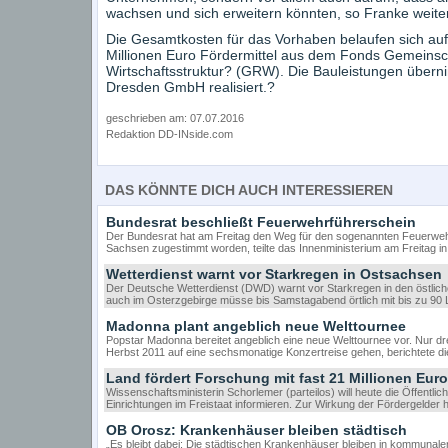
wachsen und sich erweitern könnten, so Franke weiter
Die Gesamtkosten für das Vorhaben belaufen sich auf 
Millionen Euro Fördermittel aus dem Fonds Gemeinsc
Wirtschaftsstruktur? (GRW). Die Bauleistungen übern
Dresden GmbH realisiert.?
geschrieben am: 07.07.2016
Redaktion DD-INside.com
DAS KÖNNTE DICH AUCH INTERESSIEREN
Bundesrat beschließt Feuerwehrführerschein
Der Bundesrat hat am Freitag den Weg für den sogenannten Feuerwehrf
Sachsen zugestimmt worden, teilte das Innenministerium am Freitag i
Wetterdienst warnt vor Starkregen in Ostsachsen
Der Deutsche Wetterdienst (DWD) warnt vor Starkregen in den östli
auch im Osterzgebirge müsse bis Samstagabend örtlich mit bis zu 90
Madonna plant angeblich neue Welttournee
Popstar Madonna bereitet angeblich eine neue Welttournee vor. Nur dr
Herbst 2011 auf eine sechsmonatige Konzertreise gehen, berichtete die
Land fördert Forschung mit fast 21 Millionen Euro
Wissenschaftsministerin Schorlemer (parteilos) will heute die Öffentli
Einrichtungen im Freistaat informieren. Zur Wirkung der Fördergelder
OB Orosz: Krankenhäuser bleiben städtisch
„Es bleibt dabei: Die städtischen Krankenhäuser bleiben in kommunal