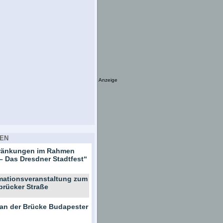
Anzeige
EN
hränkungen im Rahmen
– Das Dresdner Stadtfest“
rmationsveranstaltung zum
brücker Straße
 an der Brücke Budapester