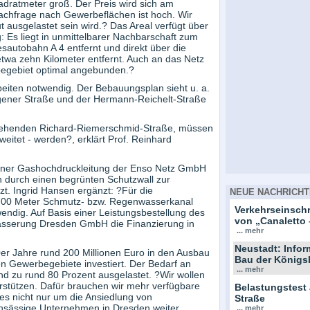
dratmeter groß. Der Preis wird sich am
Nachfrage nach Gewerbeflächen ist hoch. Wir
ausgelastet sein wird.? Das Areal verfügt über
 Es liegt in unmittelbarer Nachbarschaft zum
sautobahn A 4 entfernt und direkt über die
twa zehn Kilometer entfernt. Auch an das Netz
begebiet optimal angebunden.?
eiten notwendig. Der Bebauungsplan sieht u. a.
gener Straße und der Hermann-Reichelt-Straße
stehenden Richard-Riemerschmid-Straße, müssen
itet - werden?, erklärt Prof. Reinhard
einer Gashochdruckleitung der Enso Netz GmbH
durch einen begrünten Schutzwall zur
 Ingrid Hansen ergänzt: ?Für die
NEUE NACHRICHT
 700 Meter Schmutz- bzw. Regenwasserkanal
Verkehrseinsc
ndig. Auf Basis einer Leistungsbestellung des
von „Canaletto 
ässerung Dresden GmbH die Finanzierung in
... mehr
Neustadt: Info
er Jahre rund 200 Millionen Euro in den Ausbau
Bau der Königs
n Gewerbegebiete investiert. Der Bedarf an
... mehr
d zu rund 80 Prozent ausgelastet. ?Wir wollen
rstützen. Dafür brauchen wir mehr verfügbare
Belastungstest
es nicht nur um die Ansiedlung von
Straße
nsässige Unternehmen in Dresden weiter
... mehr