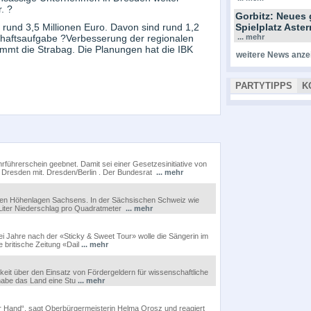
. ?
Gorbitz: Neues 
rund 3,5 Millionen Euro. Davon sind rund 1,2
Spielplatz Ast
haftsaufgabe ?Verbesserung der regionalen
... mehr
immt die Strabag. Die Planungen hat die IBK
weitere News anze
PARTYTIPPS
K
ührerschein geebnet. Damit sei einer Gesetzesinitiative von
n Dresden mit. Dresden/Berlin . Der Bundesrat
... mehr
chen Höhenlagen Sachsens. In der Sächsischen Schweiz wie
 Liter Niederschlag pro Quadratmeter
... mehr
ei Jahre nach der «Sticky & Sweet Tour» wolle die Sängerin im
 britische Zeitung «Dail
... mehr
chkeit über den Einsatz von Fördergeldern für wissenschaftliche
 habe das Land eine Stu
... mehr
er Hand“, sagt Oberbürgermeisterin Helma Orosz und reagiert