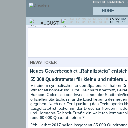
BERLIN
|
HAMBURG
|
V
|
HOME
SA
SO
MO
DI
MI
DO
FR
SA
SO
MO
AUGUST
01
02
03
04
05
06
07
08
09
10
NEWSTICKER
Neues Gewerbegebiet „Rähnitzsteig“ entsteh
55 000 Quadratmeter für kleine und mittlere
Mit einem symbolischen ersten Spatenstich haben Dr. 
Wirtschaftsförde-rung, Prof. Reinhard Koettnitz, Leit
Hansen, Gebietsleiterin Investitionen der Stadtentwä
offiziellen Startschuss für die Erschließung des ne
gegeben. Nach der Fertigstellung des Technoparks No
ausgelastet ist, bekommt der Dresdner Norden mit d
und Hermann-Reichelt-Straße ein weiteres kommunal
rund 60 000 Quadratmetern.?
?Ab Herbst 2017 sollen insgesamt 55 000 Quadratmete