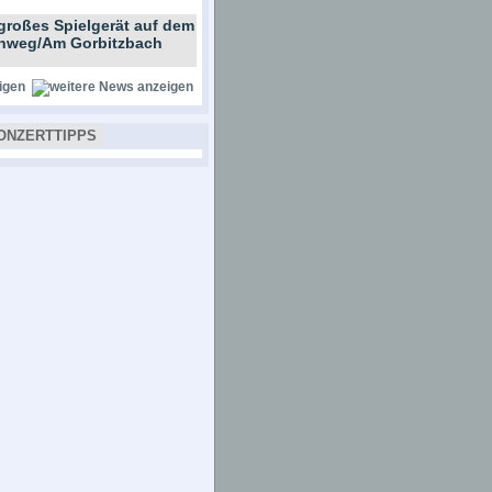
großes Spielgerät auf dem
ernweg/Am Gorbitzbach
igen
ONZERTTIPPS