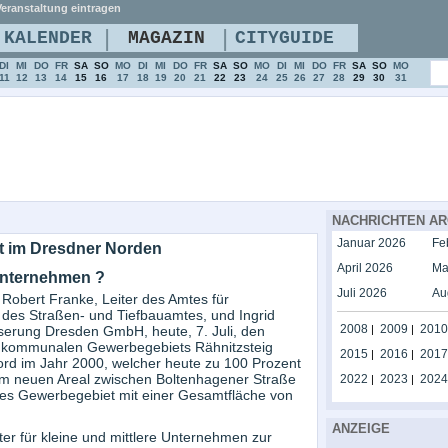
eranstaltung eintragen
|
|
KALENDER
MAGAZIN
CITYGUIDE
DI
MI
DO
FR
SA
SO
MO
DI
MI
DO
FR
SA
SO
MO
DI
MI
DO
FR
SA
SO
MO
11
12
13
14
15
16
17
18
19
20
21
22
23
24
25
26
27
28
29
30
31
NACHRICHTEN AR
Januar 2026
Fe
t im Dresdner Norden
April 2026
Ma
 Unternehmen ?
Juli 2026
Au
Robert Franke, Leiter des Amtes für
er des Straßen- und Tiefbauamtes, und Ingrid
2008
2009
2010
sserung Dresden GmbH, heute, 7. Juli, den
|
|
uen kommunalen Gewerbegebiets Rähnitzsteig
2015
2016
2017
|
|
rd im Jahr 2000, welcher heute zu 100 Prozent
em neuen Areal zwischen Boltenhagener Straße
2022
2023
2024
|
|
es Gewerbegebiet mit einer Gesamtfläche von
ANZEIGE
r für kleine und mittlere Unternehmen zur