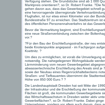
Verfügung stehen. Die Grundstücke sind ab 1 000 Qua
Marktpreis orientieren?, so Dr. Robert Franke. ?Die 
gehen davon aus, dass das Gewerbegebiet schnell gut 
eine hervorragende überregionale Verkehrsanbindung:
Flughafen, ist nur etwa einen Kilometer von der Bunde
Bundesstraße 97 zu erreichen. Das Stadtzentrum ist e
des öffentlichen Personennahverkehrs ist das Gewer
Bevor die Vermarktung beginnt, sind Erschließungsarb
eine neue Straßenverbindung zwischen der Boltenha
vor.?
?Für den Bau der Erschließungsstraße, der neu ent
beide Knotenpunkte angepasst - im Fachjargon aufgewe
Koettnitz. ?
Um dies zu ermöglichen, ist vorab die Umverlegung 
notwendig. Die nahegelegenen Wohngebäude werden 
Lärmminderung vom neuen Gewerbegebiet abgegrenzt.
abwassertechnische Erschließung des Areals sind je
sowie der Neubau eines Regenrückhaltebeckens notwe
Straßen- und Tiefbauamtes übernimmt die Stadtentw
Höhe von 850 000 Euro.? ?
Die Landeshauptstadt Dresden hat seit Mitte der 1990
der Infrastruktur und die Erschließung der kommunale
Flächen ist groß, die kommunalen Gewerbegebiete sin
das Wirtschaftswachstum in Dresden weiter aktiv unte
Gewerbeflächen?, so Dr. Robert Franke. Dabei ginge 
Unternehmen, sondern vor allem auch darum, dass a