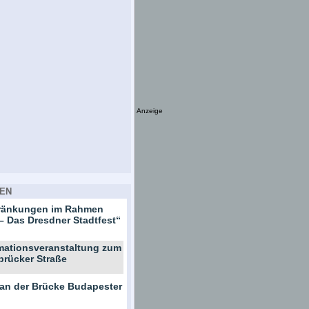
Anzeige
EN
hränkungen im Rahmen
– Das Dresdner Stadtfest“
rmationsveranstaltung zum
brücker Straße
 an der Brücke Budapester