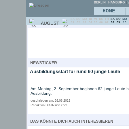
BERLIN
|
HAMBURG
|
V
|
HOME
SA
SO
MO
DI
MI
DO
FR
SA
SO
MO
AUGUST
01
02
03
04
05
06
07
08
09
10
NEWSTICKER
Ausbildungsstart für rund 60 junge Leute
Am Montag, 2. September beginnen 62 junge Leute be
Ausbildung.
geschrieben am: 26.08.2013
Redaktion DD-INside.com
DAS KÖNNTE DICH AUCH INTERESSIEREN