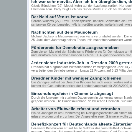
Ich war sehr nervös. Aber ich bin überglücklich, 
Gisele Bündchen (29), Model, kehrt auf den Laufsteg zurück. Nur sec
Ehemann Tom Brady zeigt sich das Super-Model zurück bei der Arbeit
Der Neid auf Venus ist vorbei
Serena Williams (27), Profi-Tennisspielerin, hat ihre Schwester, die Pr
schlanken Körper beneidet. »Als ich größer wurde, wollte ich sein wie 
Nachrichten auf dem Mausoleum
Michael Jacksons Mausoleum ist von Fans verunstaltet worden. Die le
25. Juni, dem Jahrestag seines Todes, mit Inschriften verunziert worde
Förderpreis für Demokratie ausgeschrieben
Zum vierten Mal wird der Sächsische Förderpreis für Demokratie am 9
und Initiativen aus Sachsen können sich bis 31. August bewerben, wie 
Jeder siebte Industrie-Job in Dresden 2009 gestr
Dresden hat aufgrund der Wirtschaftskrise im vergangenen Jahr 14,7 P
verarbeitenden Betriebe seien um knapp 21 Prozent auf 6,13 Milliarde
Dresdner Kinder mit weniger Zahnproblemen
Die Zahngesundheit bei Dresdner Kindern hat sich weiter verbessert u
kommt der Gesundheitsbericht der Landeshauptstadt für 2008/2009, 
Einschulungsfeier in Chemnitz abgesagt
Durch die Unwetter mit starkem Dauerregen in der vergangenen Nacht
gesperrt worden. Die Bundesautobahn 72 zwischen Chemnitz-Süd und 
Arbeiter von Flutwelle erfasst und ertrunken
Ein 38-Jähriger ist am Donnerstag bei Reinigungsarbeiten an einem A
erfasst worden und ertrunken. Der Angestellte einer Gärtnerei wollte
Benefizkonzert für Deutschlands älteste Zisterzie
Bei einem Benefizkonzert soll heute Geld für das vom Neiße-Hochwas
werden. Dresden . Bei einem Benefizkonzert soll heute Geld für da