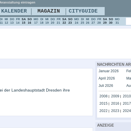
eranstaltung eintragen
|
|
KALENDER
MAGAZIN
CITYGUIDE
DI
MI
DO
FR
SA
SO
MO
DI
MI
DO
FR
SA
SO
MO
DI
MI
DO
FR
SA
SO
MO
11
12
13
14
15
16
17
18
19
20
21
22
23
24
25
26
27
28
29
30
31
NACHRICHTEN AR
Januar 2026
Fe
April 2026
Ma
Juli 2026
Au
i der Landeshauptstadt Dresden ihre
2008
2009
2010
|
|
2015
2016
2017
|
|
2022
2023
2024
|
|
ANZEIGE