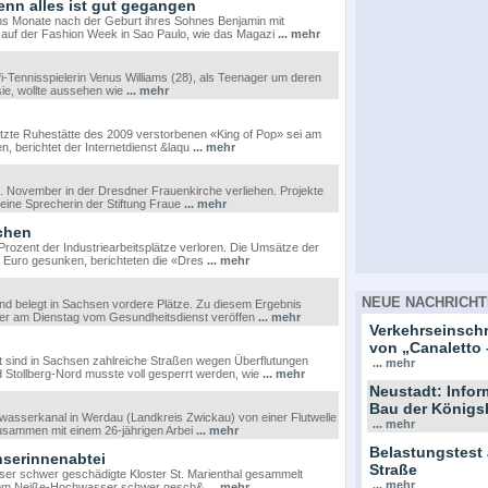
denn alles ist gut gegangen
hs Monate nach der Geburt ihres Sohnes Benjamin mit
 auf der Fashion Week in Sao Paulo, wie das Magazi
... mehr
ofi-Tennisspielerin Venus Williams (28), als Teenager um deren
sie, wollte aussehen wie
... mehr
tzte Ruhestätte des 2009 verstorbenen «King of Pop» sei am
n, berichtet der Internetdienst &laqu
... mehr
. November in der Dresdner Frauenkirche verliehen. Projekte
eine Sprecherin der Stiftung Fraue
... mehr
ichen
rozent der Industriearbeitsplätze verloren. Die Umsätze der
n Euro gesunken, berichteten die «Dres
... mehr
NEUE NACHRICHT
nd belegt in Sachsen vordere Plätze. Zu diesem Ergebnis
der am Dienstag vom Gesundheitsdienst veröffen
... mehr
Verkehrseinsc
von „Canaletto 
 sind in Sachsen zahlreiche Straßen wegen Überflutungen
... mehr
Stollberg-Nord musste voll gesperrt werden, wie
... mehr
Neustadt: Info
Bau der Königs
bwasserkanal in Werdau (Landkreis Zwickau) von einer Flutwelle
... mehr
 zusammen mit einem 26-jährigen Arbei
... mehr
Belastungstest
nserinnenabtei
Straße
ser schwer geschädigte Kloster St. Marienthal gesammelt
... mehr
s vom Neiße-Hochwasser schwer gesch&
... mehr