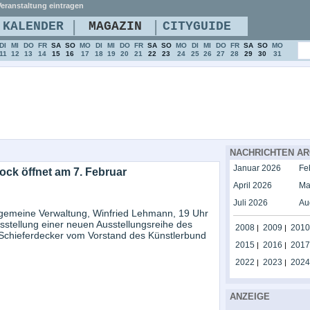
eranstaltung eintragen
|
|
KALENDER
MAGAZIN
CITYGUIDE
DI
MI
DO
FR
SA
SO
MO
DI
MI
DO
FR
SA
SO
MO
DI
MI
DO
FR
SA
SO
MO
11
12
13
14
15
16
17
18
19
20
21
22
23
24
25
26
27
28
29
30
31
NACHRICHTEN AR
Januar 2026
Fe
ock öffnet am 7. Februar
April 2026
Ma
Juli 2026
Au
llgemeine Verwaltung, Winfried Lehmann, 19 Uhr
sstellung einer neuen Ausstellungsreihe des
2008
2009
2010
|
|
 Schieferdecker vom Vorstand des Künstlerbund
2015
2016
2017
|
|
2022
2023
2024
|
|
ANZEIGE