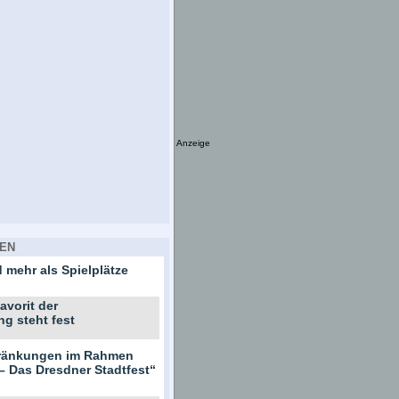
Anzeige
EN
 mehr als Spielplätze
avorit der
ng steht fest
hränkungen im Rahmen
– Das Dresdner Stadtfest“