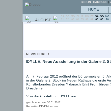
BERLIN
|
HAMBURG
|
V
|
HOME
SA
SO
MO
DI
MI
DO
FR
SA
SO
MO
AUGUST
01
02
03
04
05
06
07
08
09
10
NEWSTICKER
IDYLLE: Neue Ausstellung in der Galerie 2. St
Am 7. Februar 2012 eröffnet der Bürgermeister für A
in der Galerie 2. Stock im Neuen Rathaus die erste Au
Künstlerbundes Dresden ? danach führt Prof. Jürgen
Dresden e.
V. in die Ausstellung IDYLLE ein.
geschrieben am: 30.01.2012
Redaktion DD-INside.com