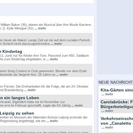
William Baker (36), planen ein Musical über ihre Musik-Karriere.
. (). Kylie Minogue (41)
... mehr
s heute als Makel. Lange Zeit sei sie auf dem sozialen Parkett
ten Schicht nicht dazuzugehören&ra
... mehr
m Kindertag
. Juni) nur für Kinder ihre Tore. Passend zum 450. Jubiläum
he zum Kindertag eingeladen, w
... mehr
ision Song Contest in Oslo gewonnen. Bereits vor dem Ende
turientin als Siegerin fest. 28 Jahre na
... mehr
NEUE NACHRICHT
n Förster. Die Dreharbeiten für die Folge, die am 24. Oktober
Kita-Gärten sind
n und Brandenburg
... mehr
... mehr
an ein langes Leben
Carolabrücke: F
rkrankt. Eigentlich hätte sie im November zur
e erst im Februar geschafft, sagte die 63-Jährig
... mehr
Bürgerbeteiligu
... mehr
 Leipzig zu sehen
ovember im Museum der bildenden Künste Leipzig erstmals der
Verkehrseinsc
s Regensburg angefertigt, wie ein
... mehr
von „Canaletto 
... mehr
ßball verbindet Menschen aus der ganzen Welt und kurz vorm