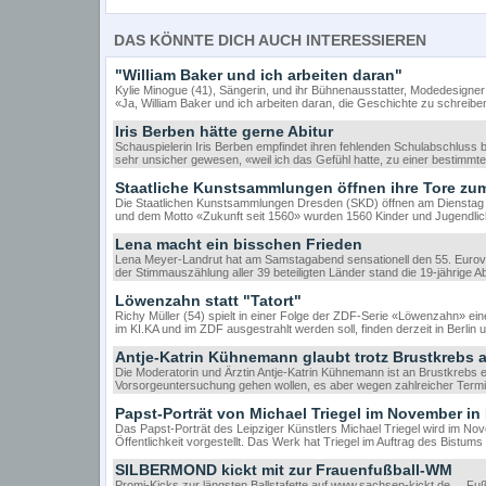
DAS KÖNNTE DICH AUCH INTERESSIEREN
"William Baker und ich arbeiten daran"
Kylie Minogue (41), Sängerin, und ihr Bühnenausstatter, Modedesigner 
«Ja, William Baker und ich arbeiten daran, die Geschichte zu schreiben
Iris Berben hätte gerne Abitur
Schauspielerin Iris Berben empfindet ihren fehlenden Schulabschluss bi
sehr unsicher gewesen, «weil ich das Gefühl hatte, zu einer bestimm
Staatliche Kunstsammlungen öffnen ihre Tore zu
Die Staatlichen Kunstsammlungen Dresden (SKD) öffnen am Dienstag (1
und dem Motto «Zukunft seit 1560» wurden 1560 Kinder und Jugendlic
Lena macht ein bisschen Frieden
Lena Meyer-Landrut hat am Samstagabend sensationell den 55. Eurov
der Stimmauszählung aller 39 beteiligten Länder stand die 19-jährige Abi
Löwenzahn statt "Tatort"
Richy Müller (54) spielt in einer Folge der ZDF-Serie «Löwenzahn» eine
im KI.KA und im ZDF ausgestrahlt werden soll, finden derzeit in Berli
Antje-Katrin Kühnemann glaubt trotz Brustkrebs 
Die Moderatorin und Ärztin Antje-Katrin Kühnemann ist an Brustkrebs e
Vorsorgeuntersuchung gehen wollen, es aber wegen zahlreicher Termin
Papst-Porträt von Michael Triegel im November in
Das Papst-Porträt des Leipziger Künstlers Michael Triegel wird im N
Öffentlichkeit vorgestellt. Das Werk hat Triegel im Auftrag des Bistum
SILBERMOND kickt mit zur Frauenfußball-WM
Promi-Kicks zur längsten Ballstafette auf www.sachsen-kickt.de Fu