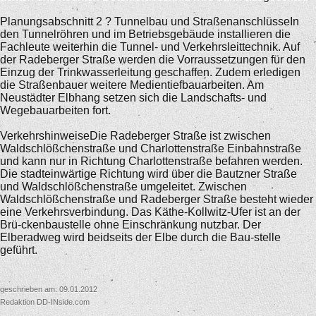
Planungsabschnitt 2 ? Tunnelbau und StraßenanschlüsseIn
den Tunnelröhren und im Betriebsgebäude installieren die
Fachleute weiterhin die Tunnel- und Verkehrsleittechnik. Auf
der Radeberger Straße werden die Vorraussetzungen für den
Einzug der Trinkwasserleitung geschaffen. Zudem erledigen
die Straßenbauer weitere Medientiefbauarbeiten. Am
Neustädter Elbhang setzen sich die Landschafts- und
Wegebauarbeiten fort.
VerkehrshinweiseDie Radeberger Straße ist zwischen
Waldschlößchenstraße und Charlottenstraße Einbahnstraße
und kann nur in Richtung Charlottenstraße befahren werden.
Die stadteinwärtige Richtung wird über die Bautzner Straße
und Waldschlößchenstraße umgeleitet. Zwischen
Waldschlößchenstraße und Radeberger Straße besteht wieder
eine Verkehrsverbindung. Das Käthe-Kollwitz-Ufer ist an der
Brü-ckenbaustelle ohne Einschränkung nutzbar. Der
Elberadweg wird beidseits der Elbe durch die Bau-stelle
geführt.
geschrieben am: 09.01.2012
Redaktion DD-INside.com