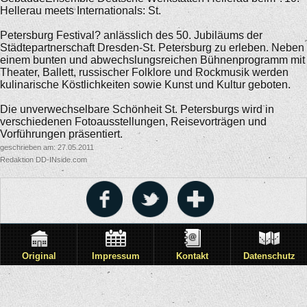
Hellerau meets Internationals: St.
Petersburg Festival? anlässlich des 50. Jubiläums der
Städtepartnerschaft Dresden-St. Petersburg zu erleben. Neben
einem bunten und abwechslungsreichen Bühnenprogramm mit
Theater, Ballett, russischer Folklore und Rockmusik werden
kulinarische Köstlichkeiten sowie Kunst und Kultur geboten.
Die unverwechselbare Schönheit St. Petersburgs wird in
verschiedenen Fotoausstellungen, Reisevorträgen und
Vorführungen präsentiert.
geschrieben am: 27.05.2011
Redaktion DD-INside.com
Original
Impressum
Kontakt
Datenschutz