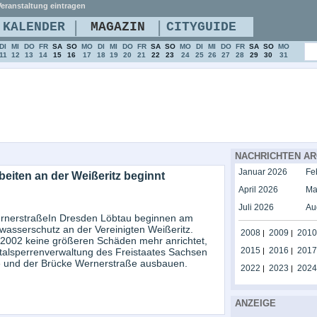
eranstaltung eintragen
|
|
KALENDER
MAGAZIN
CITYGUIDE
DI
MI
DO
FR
SA
SO
MO
DI
MI
DO
FR
SA
SO
MO
DI
MI
DO
FR
SA
SO
MO
11
12
13
14
15
16
17
18
19
20
21
22
23
24
25
26
27
28
29
30
31
NACHRICHTEN AR
Januar 2026
Fe
eiten an der Weißeritz beginnt
April 2026
Ma
Juli 2026
Au
rnerstraßeIn Dresden Löbtau beginnen am
asserschutz an der Vereinigten Weißeritz.
2008
2009
2010
|
|
2002 keine größeren Schäden mehr anrichtet,
2015
2016
2017
talsperrenverwaltung des Freistaates Sachsen
|
|
e und der Brücke Wernerstraße ausbauen.
2022
2023
2024
|
|
ANZEIGE