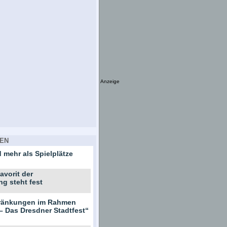
Anzeige
EN
 mehr als Spielplätze
avorit der
ng steht fest
hränkungen im Rahmen
– Das Dresdner Stadtfest“