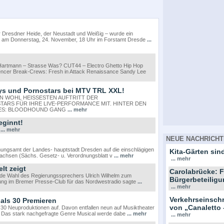
r Dresdner Heide, der Neustadt und Weißig – wurde ein
ird am Donnerstag, 24. November, 18 Uhr im Forstamt Dresde
...
Hartmann – Strasse Was? CUT44 – Electro Ghetto Hip Hop
pencer Break-Crews: Fresh in Attack Renaissance Sandy Lee
s und Pornostars bei MTV TRL XXL!
N WOHL HEISSESTEN AUFTRITT DER
RS FÜR IHRE LIVE-PERFORMANCE MIT. HINTER DEN
RES: BLOODHOUND GANG
... mehr
eginnt!
a
... mehr
NEUE NACHRICHT
ngsamt der Landes- hauptstadt Dresden auf die einschlägigen
Kita-Gärten sind
achsen (Sächs. Gesetz- u. Verordnungsblatt v
... mehr
... mehr
lt zeigt
Carolabrücke: F
nde Wahl des Regierungssprechers Ulrich Wilhelm zum
Bürgerbeteiligu
ltung im Bremer Presse-Club für das Nordwestradio sagte
...
... mehr
Verkehrseinsc
 als 30 Premieren
von „Canaletto 
 30 Neuproduktionen auf. Davon entfallen neun auf Musiktheater
lte. Das stark nachgefragte Genre Musical werde dabe
... mehr
... mehr