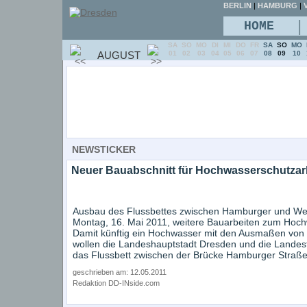
BERLIN
|
HAMBURG
|
V
|
HOME
SA
SO
MO
DI
MI
DO
FR
SA
SO
MO
AUGUST
01
02
03
04
05
06
07
08
09
10
NEWSTICKER
Neuer Bauabschnitt für Hochwasserschutzarb
Ausbau des Flussbettes zwischen Hamburger und We
Montag, 16. Mai 2011, weitere Bauarbeiten zum Hochw
Damit künftig ein Hochwasser mit den Ausmaßen von 
wollen die Landeshauptstadt Dresden und die Landes
das Flussbett zwischen der Brücke Hamburger Straß
geschrieben am: 12.05.2011
Redaktion DD-INside.com