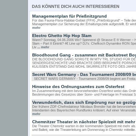
DAS KÖNNTE DICH AUCH INTERESSIEREN
Managementplan für Prießnitzgrund
Für das Fauna-Flora-Habitat-Gebiet (FFH) „Prießnitzgrund“ – Teile de
Managementplan zur Sicherung der Erhaltungsziele aufgestellt. Er w
mehr
Electro Ghetto Hip Hop Slam
Wann? Sonntag, 04.06.2006 Wo? Spinnerei @ Strasse E ® Werner – 
Slam – Part II Eintritt? 4€ Line up? DJ’s: Chefkoch Dynamike RON S
Liv
... mehr
Bloodhound Gang - zusammen mit Backstreet Boy
DIE BLOODHOUND GANG SORGTE IM MTV TRL STUDIO FÜR DE
SENDERGESCHICHTE UND BRACHTE DREI BERÜHMTE PORNOSTA
KULISSEN ENTSTAND DAS WOHL SKURRILSTE FOTO DES JAH
Secret Wars Germany - Das Tournament 2008/09 b
SECRET WARS GERMANY - Tournament 2008/09 beginnt am Freit
Hinweise des Ordnungsamtes zum Osterfest
Im Zusammenhang mit dem bevorstehenden Osterfest weist das Ordnu
Bestimmungen des Gesetzes über Sonn- und Feiertage im Freistaat S
Verwunderlich, dass sich Empörung nur so gezüge
Der frühere ZDF-Chefredakteur Nikolaus Brender hat die bevorstehe
Intendanten des Bayerischen Rundfunks kritisiert. Auf einer Veransta
mehr
Chemnitzer Theater in nächster Spielzeit mit mehr
Die Theater Chemnitz warten in der kommenden Spielzeit mit mehr als
und Ballett, wie die Theaterleitung am Donnerstag in Chemnitz mittei