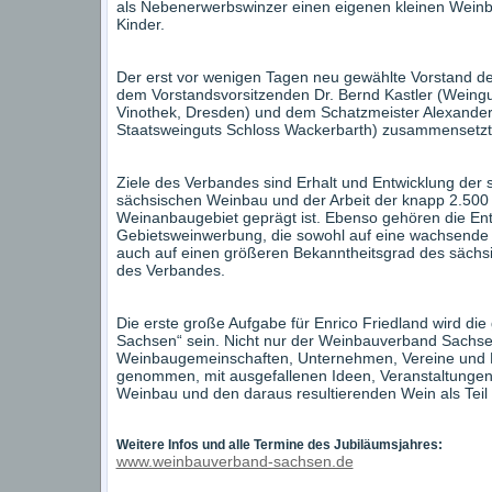
als Nebenerwerbswinzer einen eigenen kleinen Weinber
Kinder.
Der erst vor wenigen Tagen neu gewählte Vorstand d
dem Vorstandsvorsitzenden Dr. Bernd Kastler (Weingut
Vinothek, Dresden) und dem Schatzmeister Alexander
Staatsweinguts Schloss Wackerbarth) zusammensetzt, 
Ziele des Verbandes sind Erhalt und Entwicklung der 
sächsischen Weinbau und der Arbeit der knapp 2.500 
Weinanbaugebiet geprägt ist. Ebenso gehören die En
Gebietsweinwerbung, die sowohl auf eine wachsende Id
auch auf einen größeren Bekanntheitsgrad des sächsi
des Verbandes.
Die erste große Aufgabe für Enrico Friedland wird di
Sachsen“ sein. Nicht nur der Weinbauverband Sachsen
Weinbaugemeinschaften, Unternehmen, Vereine und
genommen, mit ausgefallenen Ideen, Veranstaltungen
Weinbau und den daraus resultierenden Wein als Teil d
Weitere Infos und alle Termine des Jubiläumsjahres:
www.weinbauverband-sachsen.de