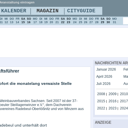
eranstaltung eintragen
|
|
KALENDER
MAGAZIN
CITYGUIDE
DI
MI
DO
FR
SA
SO
MO
DI
MI
DO
FR
SA
SO
MO
DI
MI
DO
FR
SA
SO
MO
11
12
13
14
15
16
17
18
19
20
21
22
23
24
25
26
27
28
29
30
31
NACHRICHTEN AR
Januar 2026
Fe
tsführer
April 2026
Ma
fort die monatelang verwaiste Stelle
Juli 2026
Au
2008
2009
2010
|
|
s Weinbauverbandes Sachsen. Seit 2007 ist der 37-
2015
2016
2017
|
|
beuler Steillagenwinzer e.V.“, dem Dachverein
2022
2023
2024
|
|
vereines Radebeul-Oberlößnitz und von Winzern aus
ANZEIGE
adebeul und unterhält dort