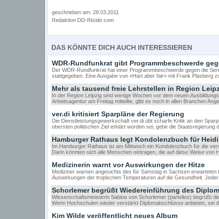
geschrieben am: 28.03.2011
Redaktion DD-INside.com
DAS KÖNNTE DICH AUCH INTERESSIEREN
WDR-Rundfunkrat gibt Programmbeschwerde gege
Der WDR-Rundfunkrat hat einer Programmbeschwerde gegen die Sen
stattgegeben. Eine Ausgabe von «Hart aber fair» mit Frank Plasberg z
Mehr als tausend freie Lehrstellen in Region Leip
In der Region Leipzig sind wenige Wochen vor dem neuen Ausbildungsj
Arbeitsagentur am Freitag mitteilte, gibt es noch in allen Branchen A
ver.di kritisiert Sparpläne der Regierung
Die Dienstleistungsgewerkschaft ver.di übt scharfe Kritik an den Spa
obersten politischen Ziel erklärt worden sei, gebe die Staatsregierung
Hamburger Rathaus legt Kondolenzbuch für Heidi
Im Hamburger Rathaus ist am Mittwoch ein Kondolenzbuch für die vers
Darin könnten sich alle Menschen eintragen, die auf diese Weise von H
Medizinerin warnt vor Auswirkungen der Hitze
Mediziner warnen angesichts des für Samstag in Sachsen erwarteten 
Auswirkungen der tropischen Temperaturen auf die Gesundheit. Jeder s
Schorlemer begrüßt Wiedereinführung des Diplo
Wissenschaftsministerin Sabine von Schorlemer (parteilos) begrüßt d
Wenn Hochschulen wieder verstärkt Diplomabschlüsse anbieten, sei d
Kim Wilde veröffentlicht neues Album