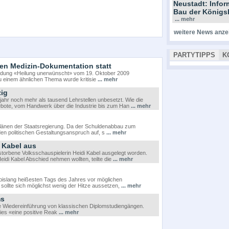
Neustadt: Info
Bau der Königs
... mehr
weitere News anze
PARTYTIPPS
K
n Medizin-Dokumentation statt
dung «Heilung unerwünscht» vom 19. Oktober 2009
u einem ähnlichen Thema wurde kritisie
... mehr
zig
ahr noch mehr als tausend Lehrstellen unbesetzt. Wie die
ngebote, vom Handwerk über die Industrie bis zum Han
... mehr
rplänen der Staatsregierung. Da der Schuldenabbau zum
 den politischen Gestaltungsanspruch auf, s
... mehr
 Kabel aus
torbene Volksschauspielerin Heidi Kabel ausgelegt worden.
eidi Kabel Abschied nehmen wollten, teilte die
... mehr
bislang heißesten Tags des Jahres vor möglichen
ollte sich möglichst wenig der Hitze aussetzen,
... mehr
ms
ie Wiedereinführung von klassischen Diplomstudiengängen.
ies «eine positive Reak
... mehr