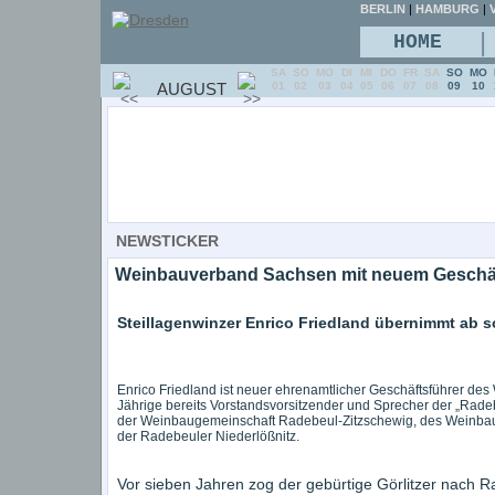
BERLIN
|
HAMBURG
|
V
|
HOME
SA
SO
MO
DI
MI
DO
FR
SA
SO
MO
AUGUST
01
02
03
04
05
06
07
08
09
10
NEWSTICKER
Weinbauverband Sachsen mit neuem Geschäf
Steillagenwinzer Enrico Friedland übernimmt ab so
Enrico Friedland ist neuer ehrenamtlicher Geschäftsführer de
Jährige bereits Vorstandsvorsitzender und Sprecher der „Rade
der Weinbaugemeinschaft Radebeul-Zitzschewig, des Weinbau
der Radebeuler Niederlößnitz.
Vor sieben Jahren zog der gebürtige Görlitzer nach R