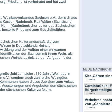
g. Friedland ist verheiratet und hat zwei
es Weinbauverbandes Sachsen e.V., der sich aus
 Kastler, Radebeul), Ralf Walter (Sächsische
 Kohn (Kaufmännischer Leiter des Sächsischen
bestellte Friedland zum Geschäftsführer.
sächsischen Kulturlandschaft, die vom
Winzer in Deutschlands kleinstem
twicklung und der Aufbau einer wirksamen
entifikation der Sachsen mit ihrem Wein, als
schen Weines abzielt, zu den Aufgabenfeldern
NEUE NACHRICHT
e große Jubiläumsfeier „850 Jahre Weinbau in
Kita-Gärten sind
 e.V., sondern auch zahlreiche Weingüter,
... mehr
 Kommunen haben dieses Jubiläum zum Anlass
, Ausstellungen und Angeboten den sächsischen
Carolabrücke: F
er sächsischen Kultur zu feiern.
Bürgerbeteiligu
... mehr
Verkehrseinsc
von „Canaletto 
... mehr