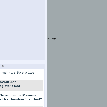
Anzeige
EN
 mehr als Spielplätze
avorit der
ng steht fest
hränkungen im Rahmen
– Das Dresdner Stadtfest“