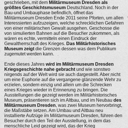
geschrieben, mit dem
Militärmuseum Dresden als
größtes Geschichtsmuseum
Deutschland. Noch in der
Bau-und Umbauphase befindlich, öffnet das
Militärmuseum Dresden Ende 2011 seine Pforten, um allen
Interessierten aufzuzeigen, welche schrecklichen Gefahren
von einer militärischen Gewalt ausgehen. Geschosse die
von simulierten Bahnen auf die Besucher zukommen, als
wären es echte, vermitteln einen Eindruck der
Gewaltherrschaft des Krieges.
Das Militärhistorisches
Museum zeigt
die Grenzen dessen was dem Publikum
zugemutet werden kann.
Ende dieses Jahres
wird im Militärmuseum Dresden
Kriegsgeschichte nahe gebracht
und wie sonstwo
nirgends auf der Welt wird sie auch dargestellt. Aber nicht
um eine Euphorie auf die vergangene glänzende Wehr zu
erzielen, sondern einzig und allein um die Schrecken
eines Krieges wieder in Erinnerung zu bringen. Die
Ausstellungen die gezeigt werden im Militärhistorisches
Museum, präsentieren sich im Altbau, und im Neubau
des
Militärmuseum Dresden
, was zwei Museum hervorbringt,
die Maßstäbe setzen. Am Umbau und Altbau neu
installierte Aufzüge im Militärmuseum Dresden, führen den
Besucher durch den Teil der Ausstellung, in dem das
menschliche Leid gezeigt wird, das der Krieg