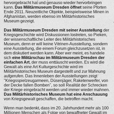
hervorgebracht hat und genauso wieder hervorbringen
kann.
Das Militärmuseum Dresden öffnet
seine Pforten
Ende 2011. Neuzeitliche Objekte, beispielsweise Minen in
Afghanistan, werden ebenso im Militärhistorisches
Museum gezeigt.
Das Militärmuseum Dresden mit seiner Ausstellung
der
Kriegsgeschichte wird Diskussionen lostreten, so Pieken,
der wissenschaftliche Leiter des Militärhistorisches
Museum, denn er will keine Vitrinen-Ausstellung, sondern
eine Ausstellung, die einem Forum gleichzusetzen ist, in
dem diskutiert werden kann. Aber wer meint, es handele
sich
eine Militärschau im Militärmuseum Dresden der
einfachen Art
, der muss enttäuscht werden. Es wird die
Gewalt als eine Art Kulturgeschichte wird im
Militärhistorisches Museum dargestellt und zur Mahnung
aufgerufen. Das Innenleben der Ausstellungen zeigt
"Kriegsspielzeugarmeen, Düsenjäger, Raketenwerfer, von
der Decke fallen Bomben", so soll Realität der Schrecken
der Kriege eingebracht werden und immer wieder mahnen.
Das Militärhistorisches Museum hat eine Anschauung
von Kriegsgewalt geschaffen, die betroffen macht.
Wenn man bedenkt, dass im 20. Jahrhundert mehr als 100
Millionen Menschen als Folge von bewaffneter Gewalt im