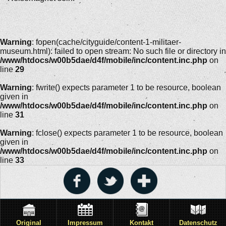
Warning
: fopen(cache/cityguide/content-1-militaer-
museum.html): failed to open stream: No such file or directory in
/www/htdocs/w00b5dae/d4f/mobile/inc/content.inc.php
on
line
29
Warning
: fwrite() expects parameter 1 to be resource, boolean
given in
/www/htdocs/w00b5dae/d4f/mobile/inc/content.inc.php
on
line
31
Warning
: fclose() expects parameter 1 to be resource, boolean
given in
/www/htdocs/w00b5dae/d4f/mobile/inc/content.inc.php
on
line
33
Original
Impressum
Kontakt
Datenschutz