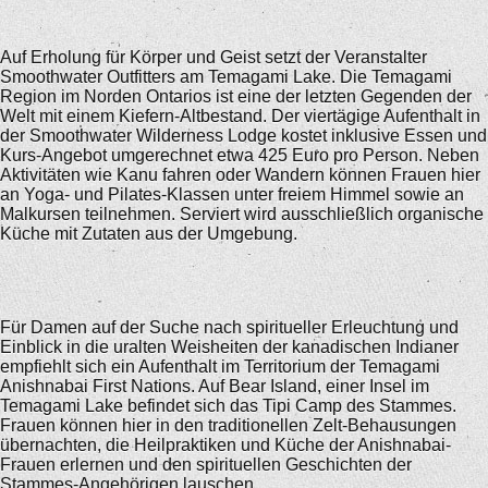
Auf Erholung für Körper und Geist setzt der Veranstalter
Smoothwater Outfitters am Temagami Lake. Die Temagami
Region im Norden Ontarios ist eine der letzten Gegenden der
Welt mit einem Kiefern-Altbestand. Der viertägige Aufenthalt in
der Smoothwater Wilderness Lodge kostet inklusive Essen und
Kurs-Angebot umgerechnet etwa 425 Euro pro Person. Neben
Aktivitäten wie Kanu fahren oder Wandern können Frauen hier
an Yoga- und Pilates-Klassen unter freiem Himmel sowie an
Malkursen teilnehmen. Serviert wird ausschließlich organische
Küche mit Zutaten aus der Umgebung.
Für Damen auf der Suche nach spiritueller Erleuchtung und
Einblick in die uralten Weisheiten der kanadischen Indianer
empfiehlt sich ein Aufenthalt im Territorium der Temagami
Anishnabai First Nations. Auf Bear Island, einer Insel im
Temagami Lake befindet sich das Tipi Camp des Stammes.
Frauen können hier in den traditionellen Zelt-Behausungen
übernachten, die Heilpraktiken und Küche der Anishnabai-
Frauen erlernen und den spirituellen Geschichten der
Stammes-Angehörigen lauschen.