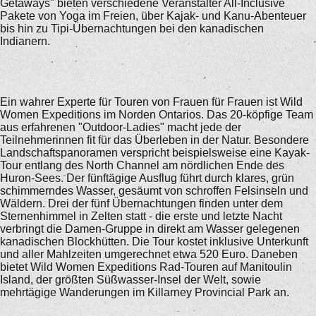
Getaways" bieten verschiedene Veranstalter All-Inclusive
Pakete von Yoga im Freien, über Kajak- und Kanu-Abenteuer
bis hin zu Tipi-Übernachtungen bei den kanadischen
Indianern.
Ein wahrer Experte für Touren von Frauen für Frauen ist Wild
Women Expeditions im Norden Ontarios. Das 20-köpfige Team
aus erfahrenen "Outdoor-Ladies" macht jede der
Teilnehmerinnen fit für das Überleben in der Natur. Besondere
Landschaftspanoramen verspricht beispielsweise eine Kayak-
Tour entlang des North Channel am nördlichen Ende des
Huron-Sees. Der fünftägige Ausflug führt durch klares, grün
schimmerndes Wasser, gesäumt von schroffen Felsinseln und
Wäldern. Drei der fünf Übernachtungen finden unter dem
Sternenhimmel in Zelten statt - die erste und letzte Nacht
verbringt die Damen-Gruppe in direkt am Wasser gelegenen
kanadischen Blockhütten. Die Tour kostet inklusive Unterkunft
und aller Mahlzeiten umgerechnet etwa 520 Euro. Daneben
bietet Wild Women Expeditions Rad-Touren auf Manitoulin
Island, der größten Süßwasser-Insel der Welt, sowie
mehrtägige Wanderungen im Killarney Provincial Park an.