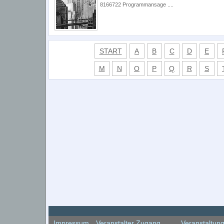
8166722 Programmansage ....
START
A
B
C
D
E
M
N
O
P
Q
R
S
Impressum
Veranstalter Zugang
Veranstaltun