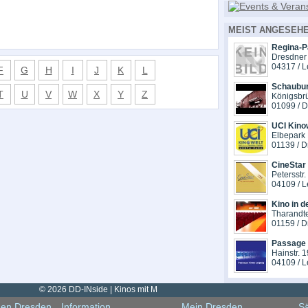
MEIST ANGESEHE
Regina-P
Dresdner 
04317 / L
F
G
H
I
J
K
L
Schaubu
T
U
V
W
X
Y
Z
Königsbrü
01099 / 
UCI Kino
Elbepark 
01139 / 
CineStar 
Petersstr.
04109 / L
Kino in d
Tharandte
01159 / 
Passage 
Hainstr. 1
04109 / L
© 2026 DD-INside | Kinos mit M
gen Dresden
Information
Mein Dresden
Sä