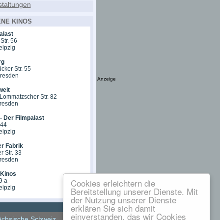
NE KINOS
alast
Str. 56
eipzig
rg
cker Str. 55
Dresden
Anzeige
welt
Lommatzscher Str. 82
Dresden
- Der Filmpalast
 44
eipzig
er Fabrik
r Str. 33
Dresden
Kinos
Cookies erleichtern die
9 a
eipzig
Bereitstellung unserer Dienste. Mit
der Nutzung unserer Dienste
erklären Sie sich damit
einverstanden, das wir Cookies
chsische Schweiz