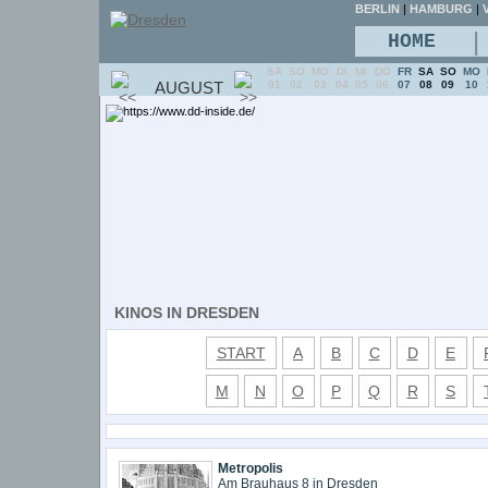
BERLIN
|
HAMBURG
|
V
|
HOME
SA
SO
MO
DI
MI
DO
FR
SA
SO
MO
AUGUST
01
02
03
04
05
06
07
08
09
10
KINOS IN DRESDEN
START
A
B
C
D
E
M
N
O
P
Q
R
S
Metropolis
Am Brauhaus 8 in Dresden