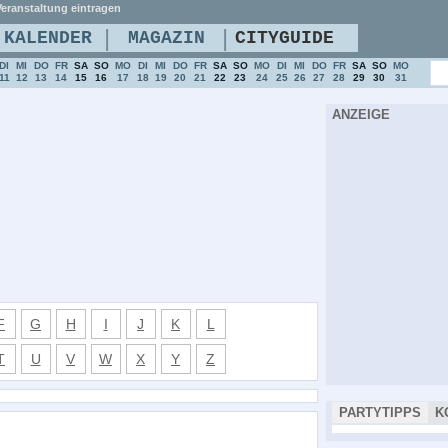
eranstaltung eintragen
|
|
KALENDER
MAGAZIN
CITYGUIDE
DI
MI
DO
FR
SA
SO
MO
DI
MI
DO
FR
SA
SO
MO
DI
MI
DO
FR
SA
SO
MO
11
12
13
14
15
16
17
18
19
20
21
22
23
24
25
26
27
28
29
30
31
ANZEIGE
F
G
H
I
J
K
L
T
U
V
W
X
Y
Z
PARTYTIPPS
K