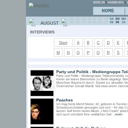
BERLIN
|
HAMBURG
|
V
|
HOME
SA
SO
MO
DI
MI
DO
FR
SA
SO
MO
AUGUST
01
02
03
04
05
06
07
08
09
10
INTERVIEWS
Start
A
B
C
D
E
M
N
O
P
Q
R
S
Party und Politik - Mediengruppe T
Party und Politik - Mediengruppe Telekommander 
immer ein klares Bekenntnis zu Berlin abgelegt. B
Münchner Bayerisch durch. Soweit zur aktuellen V
Österreicher Gerald Mandl. Seit etwa einem Jahrzehn
Peaches
Ich mag Kerle Merril Nisker, 42, geboren in Toronto
Schwänzeschütteln gesungen und sich – für das Cov
lassen. Auif ihrem neuen Album „I feel Cream“ jed
sich auch verstärkt ihrer weiblichen Seit ...
mehr