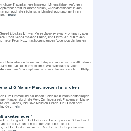
richtige Traumkarriere hingelegt. Mit unzähligen Auftritten
e September steht ihr erstes Album „Großstadtkinder“ in den
mat nun auch die sächsische Llandeshauptstadt mit ihrem
ma ...
mehr
 Seeed („Dickes B“) war Pierre Baigorry zwar Frontmann, aber
sikern. Doch Seeed machen Pause, und Pierre, 37, nutzte den
sich jetzt Peter Fox, macht dampfenden Abgehpop der besten
uf Malta lebende Ikone des Indiepop besinnt sich mit 46 Jahren
t „Diamonds fall“ ein harmonisches wie hymnisches Album
ürfen aus den Anfangsjahren nicht zu scheuen braucht. Phillip,
enarzt & Manny Marc sorgen für groben
gehen zum Himmel und der bedankt sich mit buntem Konfettiregen.
bunten Kappen durch die Welt. Zumindest seit Frauenarzt, Manny
bs des Landes, inklusive Mallorca ziehen. Die Hütten beim
. Kle ...
mehr
üßigkeitenladen"
rf mit übergroßem Hut trifft einige Froschpuppen. Schnell wird
t an sich reißen und endlich den Sieg über die üble
er, HipHop. Und so nimmt die Geschichte der Puppetmastaz
 um ...
mehr