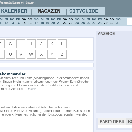
eranstaltung eintragen
|
|
KALENDER
MAGAZIN
CITYGUIDE
DI
MI
DO
FR
SA
SO
MO
DI
MI
DO
FR
SA
SO
MO
DI
MI
DO
FR
SA
SO
MO
11
12
13
14
15
16
17
18
19
20
21
22
23
24
25
26
27
28
29
30
31
ANZEIGE
F
G
H
I
J
K
L
T
U
V
W
X
Y
Z
elekommander
zwischen Text und Tanz „Mediengruppe Telekommander“ haben
eim Singen bricht manchmal dann doch der Wiener Schmäh oder
erortung von Florian Zwietnig, dem Süddeutschen und dem
t kreuzen die b ...
mehr
 und seit Jahren wohnhaft in Berlin, hat schon vom
er ihres vorletzten Albums „Fatherfucker“ – einen Bart stehen
och entdeckt Peaches nicht nur den Discopop, sondern wendet
PARTYTIPPS
K