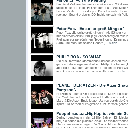
Peilomat -Voll die Peilung-
Die Band Peilomat hat seit ihrer Gründung 2004 eine 
spielten sie sich in die Herzen der Leute. Seit Mitt
Läden. Mit ihrem Tourstopp in Dresden wollen Peilo
rockigen Sound erobern. DD-Inside sprach mit Peilo
Peter Fox: „Es sollte groß klingen“
Peter Fox: „Es sollte groß klingen“ Als Sänger von
nur einer von elf im Prinzip gleichberehctigten Mu
Freiraum zur persönlichen Neuerfindung. Er nennt 
Sorte und steht mit seinen Liedern „ ...
mehr
PHILIP BOA - SO WHAT
Die aus Dortmund stammende und seit Jahren teils a
ganz auf die ureigenen Stärken. Phillip Boa hat mi
abgeliefert, das den Vergleich mit seinen großen W
man kann sich darauf verlassen: Alle zwei ...
mehr
PLANET DER ATZEN - Die Atzen:Frau
Partyspaß
Plötzlich ist überall Kindergeburtstag. Die Hände 
Die Mode hat sich auch gewandelt. Alle laufen mit 
Marc & Die Atzen Ende letzten Jahres durch die Clu
Après Ski werden auch gerade zum Bersten gebracht
Puppetmastaz „HipHop ist wie ein S
Berlin. Irgendwann in den 1990er Jahren. Ein Maulwu
klar, sie haben die gleichen Ziele: Die Weltherrschaf
Menschenrasse erringen. Die Waffe: Musik. Genau
ihren Lauf. Aus aller Welt schließen sich Puppen an,