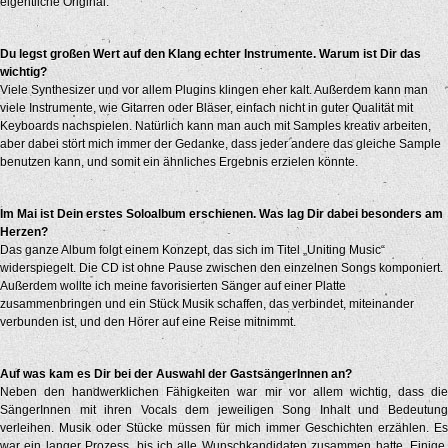
eigentliche Original.
Du legst großen Wert auf den Klang echter Instrumente. Warum ist Dir das
wichtig?
Viele Synthesizer und vor allem Plugins klingen eher kalt. Außerdem kann man
viele Instrumente, wie Gitarren oder Bläser, einfach nicht in guter Qualität mit
Keyboards nachspielen. Natürlich kann man auch mit Samples kreativ arbeiten,
aber dabei stört mich immer der Gedanke, dass jeder andere das gleiche Sample
benutzen kann, und somit ein ähnliches Ergebnis erzielen könnte.
Im Mai ist Dein erstes Soloalbum erschienen. Was lag Dir dabei besonders am
Herzen?
Das ganze Album folgt einem Konzept, das sich im Titel „Uniting Music“
widerspiegelt. Die CD ist ohne Pause zwischen den einzelnen Songs komponiert.
Außerdem wollte ich meine favorisierten Sänger auf einer Platte
zusammenbringen und ein Stück Musik schaffen, das verbindet, miteinander
verbunden ist, und den Hörer auf eine Reise mitnimmt.
Auf was kam es Dir bei der Auswahl der GastsängerInnen an?
Neben den handwerklichen Fähigkeiten war mir vor allem wichtig, dass die
SängerInnen mit ihren Vocals dem jeweiligen Song Inhalt und Bedeutung
verleihen. Musik oder Stücke müssen für mich immer Geschichten erzählen. Es
war ein langer Prozess, bis ich alle Wunschkandidaten zusammen hatte. Einige,