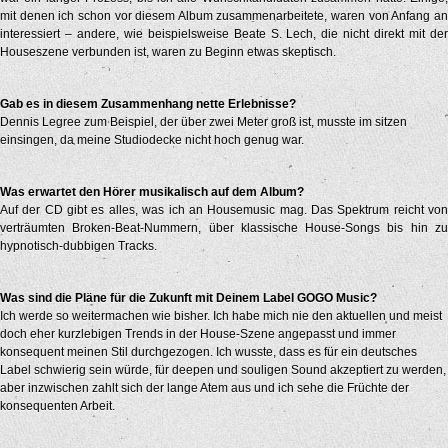
mit denen ich schon vor diesem Album zusammenarbeitete, waren von Anfang an
interessiert – andere, wie beispielsweise Beate S. Lech, die nicht direkt mit der
Houseszene verbunden ist, waren zu Beginn etwas skeptisch.
Gab es in diesem Zusammenhang nette Erlebnisse?
Dennis Legree zum Beispiel, der über zwei Meter groß ist, musste im sitzen
einsingen, da meine Studiodecke nicht hoch genug war.
Was erwartet den Hörer musikalisch auf dem Album?
Auf der CD gibt es alles, was ich an Housemusic mag. Das Spektrum reicht von
verträumten Broken-Beat-Nummern, über klassische House-Songs bis hin zu
hypnotisch-dubbigen Tracks.
Was sind die Pläne für die Zukunft mit Deinem Label GOGO Music?
Ich werde so weitermachen wie bisher. Ich habe mich nie den aktuellen und meist
doch eher kurzlebigen Trends in der House-Szene angepasst und immer
konsequent meinen Stil durchgezogen. Ich wusste, dass es für ein deutsches
Label schwierig sein würde, für deepen und souligen Sound akzeptiert zu werden,
aber inzwischen zahlt sich der lange Atem aus und ich sehe die Früchte der
konsequenten Arbeit.