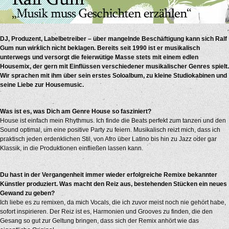
DJ, Produzent, Labelbetreiber – über mangelnde Beschäftigung kann sich Ralf
Gum nun wirklich nicht beklagen. Bereits seit 1990 ist er musikalisch
unterwegs und versorgt die feierwütige Masse stets mit einem edlen
Housemix, der gern mit Einflüssen verschiedener musikalischer Genres spielt.
Wir sprachen mit ihm über sein erstes Soloalbum, zu kleine Studiokabinen und
seine Liebe zur Housemusic.
Was ist es, was Dich am Genre House so fasziniert?
House ist einfach mein Rhythmus. Ich finde die Beats perfekt zum tanzen und den
Sound optimal, um eine positive Party zu feiern. Musikalisch reizt mich, dass ich
praktisch jeden erdenklichen Stil, von Afro über Latino bis hin zu Jazz oder gar
Klassik, in die Produktionen einfließen lassen kann.
Du hast in der Vergangenheit immer wieder erfolgreiche Remixe bekannter
Künstler produziert. Was macht den Reiz aus, bestehenden Stücken ein neues
Gewand zu geben?
Ich liebe es zu remixen, da mich Vocals, die ich zuvor meist noch nie gehört habe,
sofort inspirieren. Der Reiz ist es, Harmonien und Grooves zu finden, die den
Gesang so gut zur Geltung bringen, dass sich der Remix anhört wie das