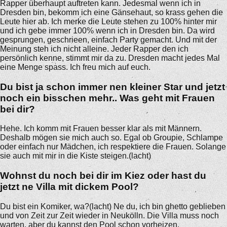
Rapper überhaupt auftreten kann. Jedesmal wenn ich in
Dresden bin, bekomm ich eine Gänsehaut, so krass gehen die
Leute hier ab. Ich merke die Leute stehen zu 100% hinter mir
und ich gebe immer 100% wenn ich in Dresden bin. Da wird
gesprungen, geschrieen, einfach Party gemacht. Und mit der
Meinung steh ich nicht alleine. Jeder Rapper den ich
persönlich kenne, stimmt mir da zu. Dresden macht jedes Mal
eine Menge spass. Ich freu mich auf euch.
Du bist ja schon immer nen kleiner Star und jetzt
noch ein bisschen mehr.. Was geht mit Frauen
bei dir?
Hehe. Ich komm mit Frauen besser klar als mit Männern.
Deshalb mögen sie mich auch so. Egal ob Groupie, Schlampe
oder einfach nur Mädchen, ich respektiere die Frauen. Solange
sie auch mit mir in die Kiste steigen.(lacht)
Wohnst du noch bei dir im Kiez oder hast du
jetzt ne Villa mit dickem Pool?
Du bist ein Komiker, wa?(lacht) Ne du, ich bin ghetto geblieben
und von Zeit zur Zeit wieder in Neukölln. Die Villa muss noch
warten, aber du kannst den Pool schon vorheizen.