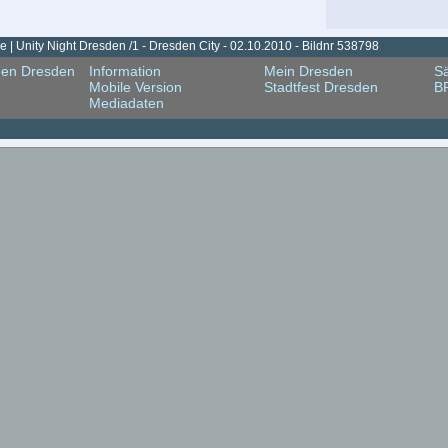
 | Unity Night Dresden /1 - Dresden City - 02.10.2010 - Bildnr 538798
gen Dresden
Information
Mein Dresden
Sä
Mobile Version
Stadtfest Dresden
B
Mediadaten