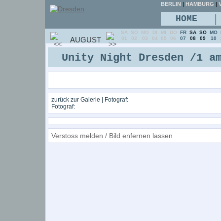
BERLIN
|
HAMBURG
|
V
|
HOME
SA
SO
MO
DI
MI
DO
FR
SA
SO
MO
AUGUST
01
02
03
04
05
06
07
08
09
10
Unity Night Dresden /1 a
zurück zur Galerie
| Fotograf:
Fotograf:
Verstoss melden / Bild enfernen lassen