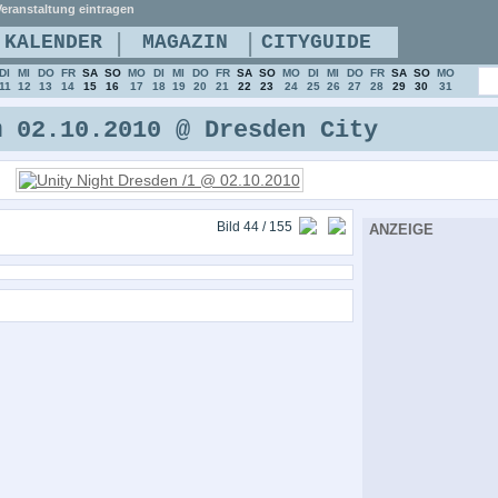
eranstaltung eintragen
|
|
KALENDER
MAGAZIN
CITYGUIDE
DI
MI
DO
FR
SA
SO
MO
DI
MI
DO
FR
SA
SO
MO
DI
MI
DO
FR
SA
SO
MO
11
12
13
14
15
16
17
18
19
20
21
22
23
24
25
26
27
28
29
30
31
m 02.10.2010 @ Dresden City
Bild 44 / 155
ANZEIGE