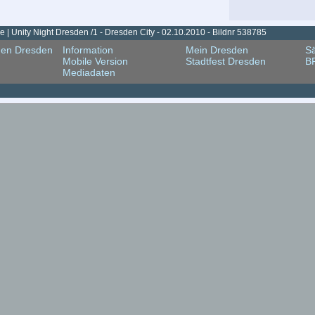
 | Unity Night Dresden /1 - Dresden City - 02.10.2010 - Bildnr 538785
gen Dresden
Information
Mein Dresden
Sä
Mobile Version
Stadtfest Dresden
B
Mediadaten