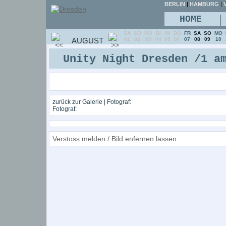
BERLIN
|
HAMBURG
|
V
|
HOME
SA
SO
MO
DI
MI
DO
FR
SA
SO
MO
AUGUST
01
02
03
04
05
06
07
08
09
10
Unity Night Dresden /1 a
zurück zur Galerie
| Fotograf:
Fotograf:
Verstoss melden / Bild enfernen lassen