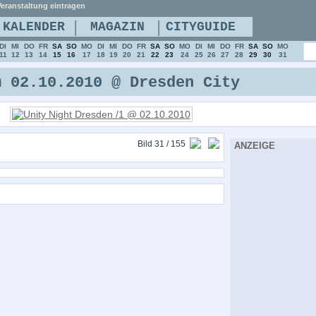
eranstaltung eintragen
|
|
KALENDER
MAGAZIN
CITYGUIDE
DI
MI
DO
FR
SA
SO
MO
DI
MI
DO
FR
SA
SO
MO
DI
MI
DO
FR
SA
SO
MO
11
12
13
14
15
16
17
18
19
20
21
22
23
24
25
26
27
28
29
30
31
m 02.10.2010 @ Dresden City
Bild 31 / 155
ANZEIGE