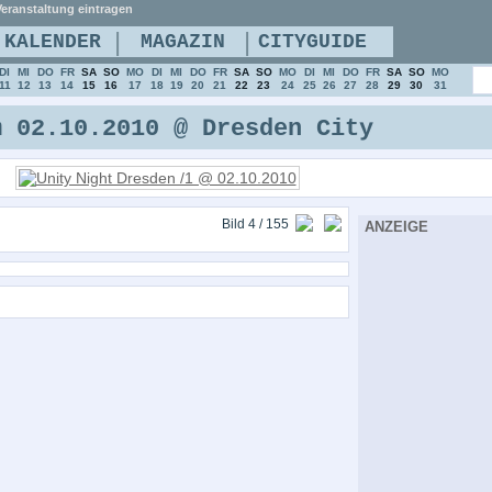
eranstaltung eintragen
|
|
KALENDER
MAGAZIN
CITYGUIDE
DI
MI
DO
FR
SA
SO
MO
DI
MI
DO
FR
SA
SO
MO
DI
MI
DO
FR
SA
SO
MO
11
12
13
14
15
16
17
18
19
20
21
22
23
24
25
26
27
28
29
30
31
m 02.10.2010 @ Dresden City
Bild 4 / 155
ANZEIGE