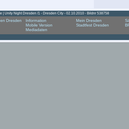
 | Unity Night Dresden /1 - Dresden City - 02.10.2010 - Bildnr 538758
gen Dresden
Information
Mein Dresden
Sä
Mobile Version
Stadtfest Dresden
B
Mediadaten