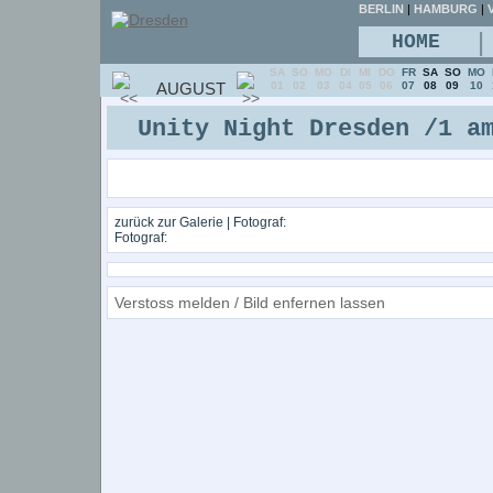
BERLIN
|
HAMBURG
|
V
|
HOME
SA
SO
MO
DI
MI
DO
FR
SA
SO
MO
AUGUST
01
02
03
04
05
06
07
08
09
10
Unity Night Dresden /1 a
zurück zur Galerie
| Fotograf:
Fotograf:
Verstoss melden / Bild enfernen lassen