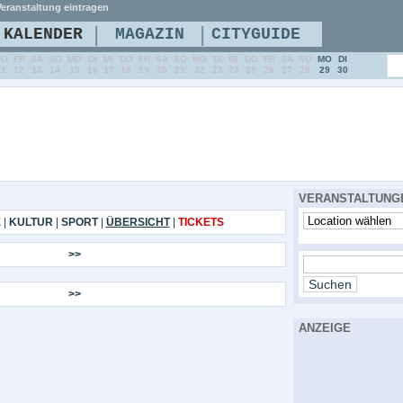
eranstaltung eintragen
|
|
KALENDER
MAGAZIN
CITYGUIDE
DO
FR
SA
SO
MO
DI
MI
DO
FR
SA
SO
MO
DI
MI
DO
FR
SA
SO
MO
DI
11
12
13
14
15
16
17
18
19
20
21
22
23
24
25
26
27
28
29
30
VERANSTALTUNG
E
|
KULTUR
|
SPORT
|
ÜBERSICHT
|
TICKETS
>>
>>
ANZEIGE