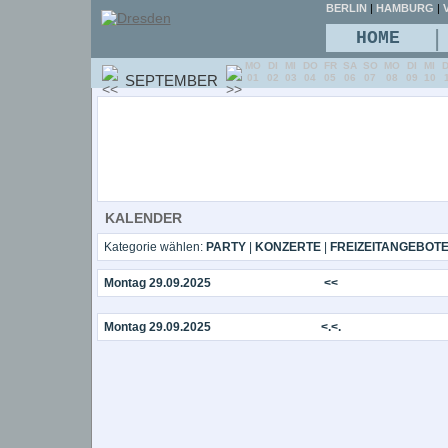
BERLIN
|
HAMBURG
|
V
|
HOME
MO
DI
MI
DO
FR
SA
SO
MO
DI
MI
SEPTEMBER
01
02
03
04
05
06
07
08
09
10
KALENDER
Kategorie wählen:
PARTY
|
KONZERTE
|
FREIZEITANGEBOT
Montag 29.09.2025
<<
Montag 29.09.2025
<.<.