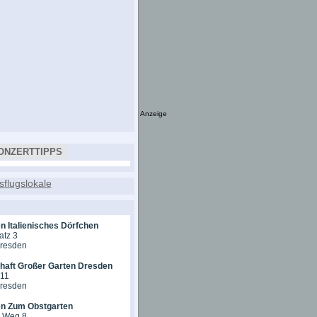
Anzeige
ONZERTTIPPS
n Italienisches Dörfchen
atz 3
Dresden
chaft Großer Garten Dresden
 11
Dresden
en Zum Obstgarten
r Weg 8