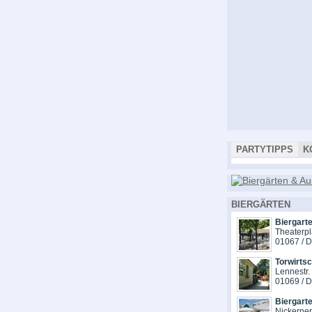
PARTYTIPPS
K
BIERGÄRTEN
Biergarte
Theaterpl
01067 / 
Torwirts
Lennestr.
01069 / 
Biergart
Nickerne