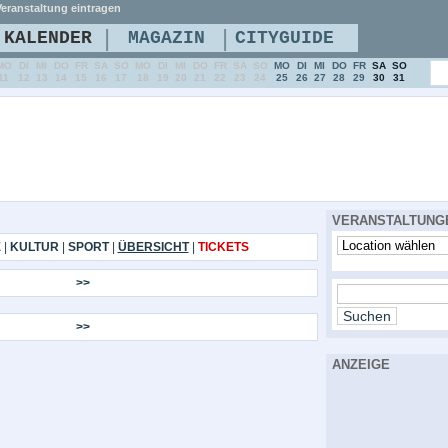
eranstaltung eintragen
|
|
KALENDER
MAGAZIN
CITYGUIDE
MO
DI
MI
DO
FR
SA
SO
MO
DI
MI
DO
FR
SA
SO
MO
DI
MI
DO
FR
SA
SO
11
12
13
14
15
16
17
18
19
20
21
22
23
24
25
26
27
28
29
30
31
VERANSTALTUNG
E
|
KULTUR
|
SPORT
|
ÜBERSICHT
|
TICKETS
>>
>>
ANZEIGE