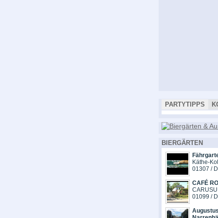
PARTYTIPPS
K
BIERGÄRTEN
Fährgart
Käthe-Kol
01307 / 
CAFÉ R
CARUSUF
01099 / 
Augustus
Narrenhä