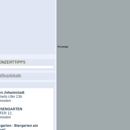
Anzeige
ONZERTTIPPS
en Johannstadt
lwitz-Ufer 23b
Dresden
OSENGARTEN
ER 12,
Dresden
garten - Biergarten am
usl