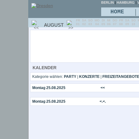
BERLIN
|
HAMBURG
|
V
|
HOME
FR
SA
SO
MO
DI
MI
DO
FR
SA
SO
AUGUST
01
02
03
04
05
06
07
08
09
10
KALENDER
Kategorie wählen:
PARTY
|
KONZERTE
|
FREIZEITANGEBOT
Montag 25.08.2025
<<
Montag 25.08.2025
<.<.