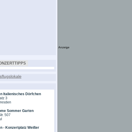
Anzeige
ONZERTTIPPS
n Italienisches Dörfchen
atz 3
Dresden
ome Sommer Garten
tr. 507
ul
n - Konzertplatz Weißer