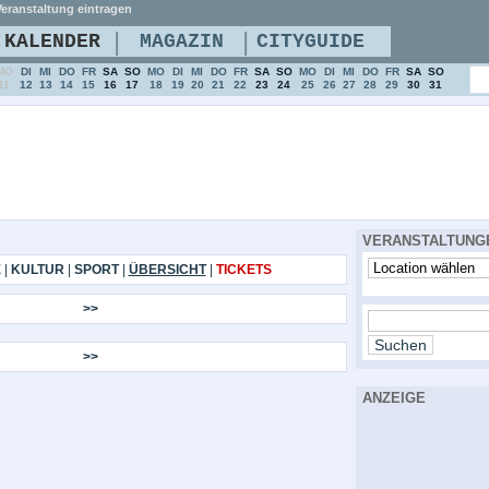
eranstaltung eintragen
|
|
KALENDER
MAGAZIN
CITYGUIDE
MO
DI
MI
DO
FR
SA
SO
MO
DI
MI
DO
FR
SA
SO
MO
DI
MI
DO
FR
SA
SO
11
12
13
14
15
16
17
18
19
20
21
22
23
24
25
26
27
28
29
30
31
VERANSTALTUNG
E
|
KULTUR
|
SPORT
|
ÜBERSICHT
|
TICKETS
>>
>>
ANZEIGE