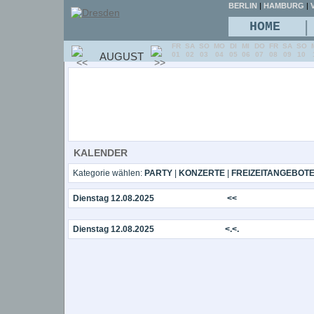
BERLIN
|
HAMBURG
|
V
|
HOME
FR
SA
SO
MO
DI
MI
DO
FR
SA
SO
AUGUST
01
02
03
04
05
06
07
08
09
10
KALENDER
Kategorie wählen:
PARTY
|
KONZERTE
|
FREIZEITANGEBOT
Dienstag 12.08.2025
<<
Dienstag 12.08.2025
<.<.