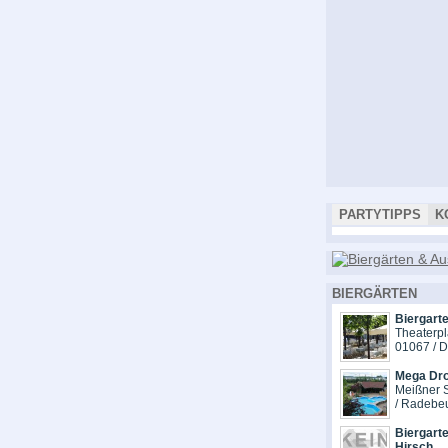
PARTYTIPPS
K
BIERGÄRTEN
Biergarte
Theaterpl
01067 / 
Mega Dr
Meißner S
/ Radebe
Biergarte
Hirsch