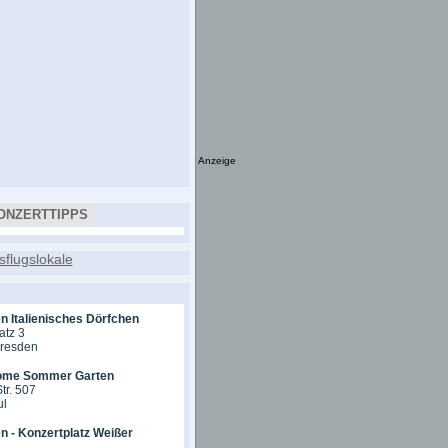
Anzeige
ONZERTTIPPS
n Italienisches Dörfchen
atz 3
Dresden
ome Sommer Garten
tr. 507
ul
n - Konzertplatz Weißer