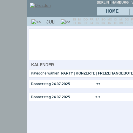
BERLIN
|
HAMBURG
|
V
|
HOME
DI
MI
DO
FR
SA
SO
MO
DI
MI
DO
F
JULI
01
02
03
04
05
06
07
08
09
10
1
KALENDER
Kategorie wählen:
PARTY
|
KONZERTE
|
FREIZEITANGEBOT
Donnerstag 24.07.2025
<<
Donnerstag 24.07.2025
<.<.