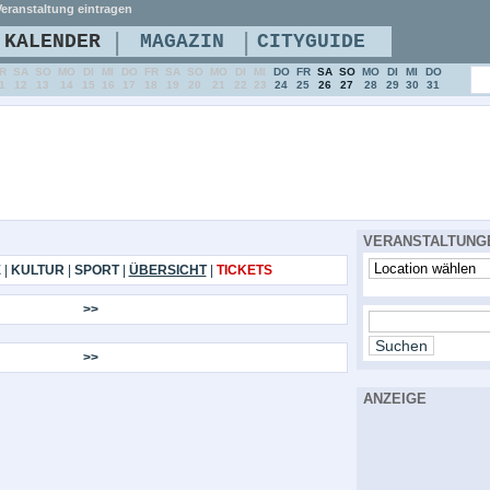
eranstaltung eintragen
|
|
KALENDER
MAGAZIN
CITYGUIDE
R
SA
SO
MO
DI
MI
DO
FR
SA
SO
MO
DI
MI
DO
FR
SA
SO
MO
DI
MI
DO
1
12
13
14
15
16
17
18
19
20
21
22
23
24
25
26
27
28
29
30
31
VERANSTALTUNG
E
|
KULTUR
|
SPORT
|
ÜBERSICHT
|
TICKETS
>>
>>
ANZEIGE