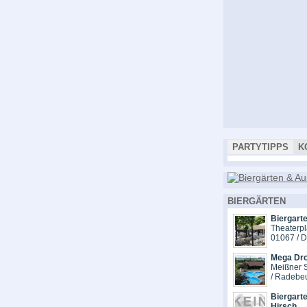
PARTYTIPPS
K
BIERGÄRTEN
Biergarte
Theaterpl
01067 / 
Mega Dr
Meißner S
/ Radebe
Biergarte
Hirsch