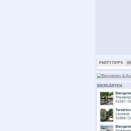
PARTYTIPPS
K
BIERGÄRTEN
Biergarte
Theaterpl
01067 / 
Torwirts
Lennestr.
01069 / 
Biergart
Nickerne