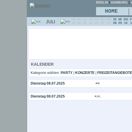
BERLIN
|
HAMBURG
|
V
|
HOME
DI
MI
DO
FR
SA
SO
MO
DI
MI
DO
F
JULI
01
02
03
04
05
06
07
08
09
10
1
KALENDER
Kategorie wählen:
PARTY
|
KONZERTE
|
FREIZEITANGEBOT
Dienstag 08.07.2025
<<
Dienstag 08.07.2025
<.<.