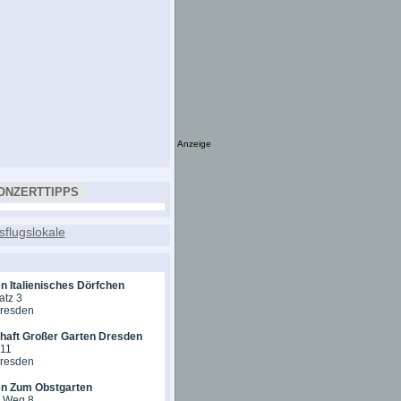
Anzeige
ONZERTTIPPS
n Italienisches Dörfchen
atz 3
Dresden
chaft Großer Garten Dresden
 11
Dresden
en Zum Obstgarten
r Weg 8