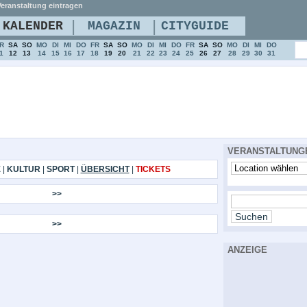
eranstaltung eintragen
|
|
KALENDER
MAGAZIN
CITYGUIDE
R
SA
SO
MO
DI
MI
DO
FR
SA
SO
MO
DI
MI
DO
FR
SA
SO
MO
DI
MI
DO
1
12
13
14
15
16
17
18
19
20
21
22
23
24
25
26
27
28
29
30
31
VERANSTALTUNG
E
|
KULTUR
|
SPORT
|
ÜBERSICHT
|
TICKETS
>>
>>
ANZEIGE