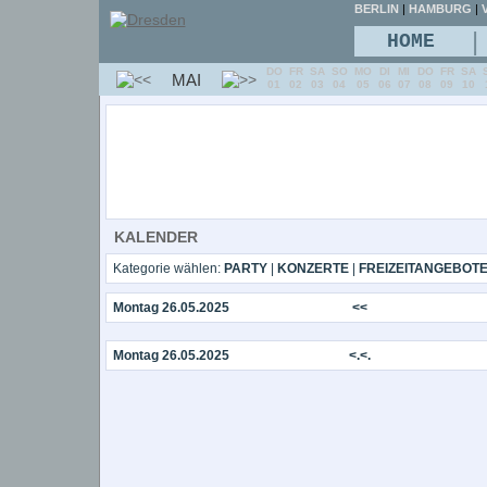
BERLIN
|
HAMBURG
|
V
|
HOME
DO
FR
SA
SO
MO
DI
MI
DO
FR
SA
MAI
01
02
03
04
05
06
07
08
09
10
KALENDER
Kategorie wählen:
PARTY
|
KONZERTE
|
FREIZEITANGEBOT
Montag 26.05.2025
<<
Montag 26.05.2025
<.<.