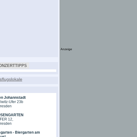
Anzeige
ONZERTTIPPS
en Johannstadt
lwitz-Ufer 23b
Dresden
OSENGARTEN
ER 12,
Dresden
garten - Biergarten am
usl