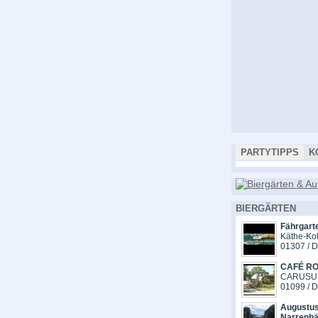
PARTYTIPPS
K
BIERGÄRTEN
Fährgart
Käthe-Kol
01307 / 
CAFÉ R
CARUSUF
01099 / 
Augustus
Narrenhä