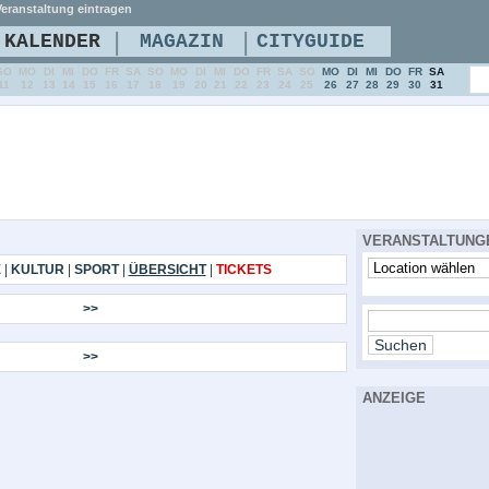
eranstaltung eintragen
|
|
KALENDER
MAGAZIN
CITYGUIDE
SO
MO
DI
MI
DO
FR
SA
SO
MO
DI
MI
DO
FR
SA
SO
MO
DI
MI
DO
FR
SA
11
12
13
14
15
16
17
18
19
20
21
22
23
24
25
26
27
28
29
30
31
VERANSTALTUNG
E
|
KULTUR
|
SPORT
|
ÜBERSICHT
|
TICKETS
>>
>>
ANZEIGE