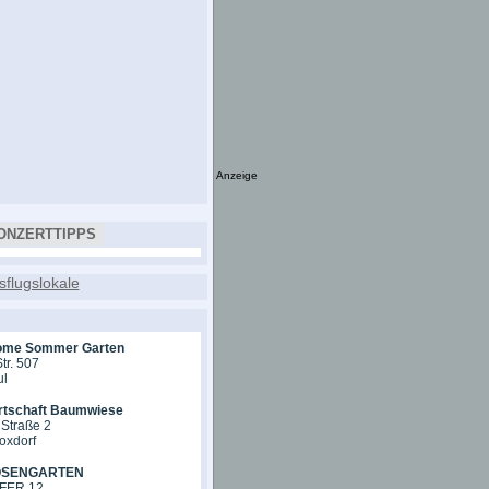
Anzeige
ONZERTTIPPS
ome Sommer Garten
tr. 507
ul
rtschaft Baumwiese
Straße 2
oxdorf
OSENGARTEN
ER 12,