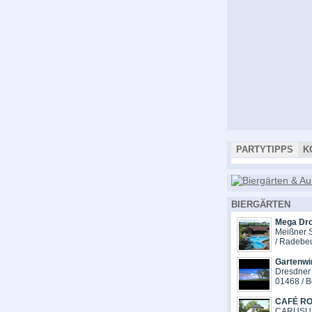
PARTYTIPPS
K
BIERGÄRTEN
Mega Dr
Meißner S
/ Radebe
Gartenwi
Dresdner 
01468 / B
CAFÉ R
CARUSUF