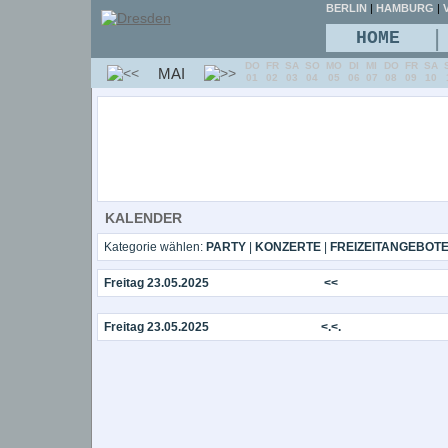
BERLIN
|
HAMBURG
|
V
|
HOME
DO
FR
SA
SO
MO
DI
MI
DO
FR
SA
MAI
01
02
03
04
05
06
07
08
09
10
KALENDER
Kategorie wählen:
PARTY
|
KONZERTE
|
FREIZEITANGEBOT
Freitag 23.05.2025
<<
Freitag 23.05.2025
<.<.