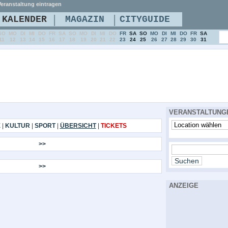
eranstaltung eintragen
|
|
KALENDER
MAGAZIN
CITYGUIDE
SO
MO
DI
MI
DO
FR
SA
SO
MO
DI
MI
DO
FR
SA
SO
MO
DI
MI
DO
FR
SA
11
12
13
14
15
16
17
18
19
20
21
22
23
24
25
26
27
28
29
30
31
VERANSTALTUNG
E
|
KULTUR
|
SPORT
|
ÜBERSICHT
|
TICKETS
>>
>>
ANZEIGE