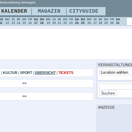
eranstaltung eintragen
|
|
KALENDER
MAGAZIN
CITYGUIDE
SO
MO
DI
MI
DO
FR
SA
SO
MO
DI
MI
DO
FR
SA
SO
MO
DI
MI
DO
FR
SA
11
12
13
14
15
16
17
18
19
20
21
22
23
24
25
26
27
28
29
30
31
VERANSTALTUNG
E
|
KULTUR
|
SPORT
|
ÜBERSICHT
|
TICKETS
>>
>>
ANZEIGE