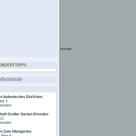
Anzeige
ONZERTTIPPS
n Italienisches Dörfchen
atz 3
Dresden
chaft Großer Garten Dresden
 11
Dresden
en Zum Obstgarten
r Weg 8