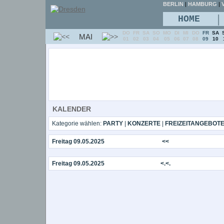
BERLIN
|
HAMBURG
|
V
|
HOME
DO
FR
SA
SO
MO
DI
MI
DO
FR
SA
MAI
01
02
03
04
05
06
07
08
09
10
KALENDER
Kategorie wählen:
PARTY
|
KONZERTE
|
FREIZEITANGEBOT
Freitag 09.05.2025
<<
Freitag 09.05.2025
<.<.