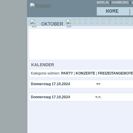
BERLIN
|
HAMBURG
|
V
|
HOME
DI
MI
DO
FR
SA
SO
MO
DI
MI
DO
F
OKTOBER
01
02
03
04
05
06
07
08
09
10
1
KALENDER
Kategorie wählen:
PARTY
|
KONZERTE
|
FREIZEITANGEBOT
Donnerstag 17.10.2024
<<
Donnerstag 17.10.2024
<.<.