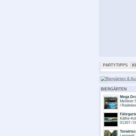
PARTYTIPPS
K
BIERGÄRTEN
Mega Dr
Meißner S
/ Radebe
Fährgart
Käthe-Kol
01307 / 
Torwirts
Lennestr.