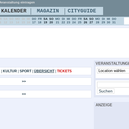
eranstaltung eintragen
|
|
KALENDER
MAGAZIN
CITYGUIDE
R
SA
SO
MO
DI
MI
DO
FR
SA
SO
MO
DI
MI
DO
FR
SA
SO
MO
DI
MI
DO
1
12
13
14
15
16
17
18
19
20
21
22
23
24
25
26
27
28
29
30
31
VERANSTALTUNG
E
|
KULTUR
|
SPORT
|
ÜBERSICHT
|
TICKETS
>>
>>
ANZEIGE