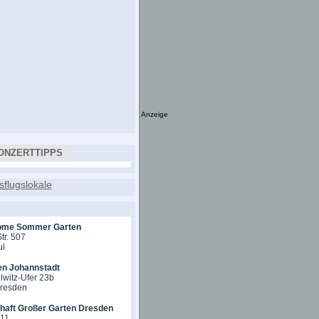
Anzeige
ONZERTTIPPS
ome Sommer Garten
tr. 507
ul
en Johannstadt
lwitz-Ufer 23b
Dresden
chaft Großer Garten Dresden
 11