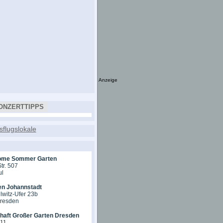
Anzeige
ONZERTTIPPS
ome Sommer Garten
tr. 507
ul
en Johannstadt
lwitz-Ufer 23b
Dresden
chaft Großer Garten Dresden
 11