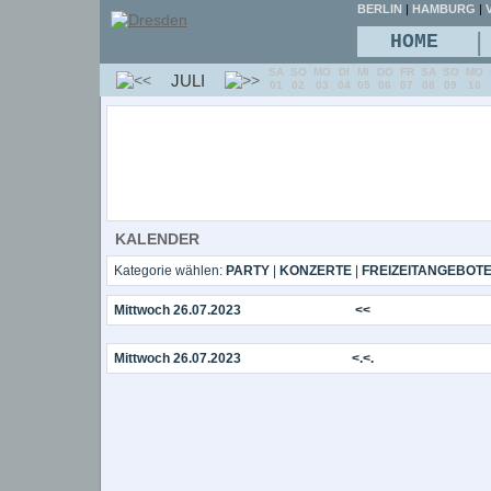
BERLIN
|
HAMBURG
|
V
|
HOME
SA
SO
MO
DI
MI
DO
FR
SA
SO
MO
JULI
01
02
03
04
05
06
07
08
09
10
KALENDER
Kategorie wählen:
PARTY
|
KONZERTE
|
FREIZEITANGEBOT
Mittwoch 26.07.2023
<<
Mittwoch 26.07.2023
<.<.