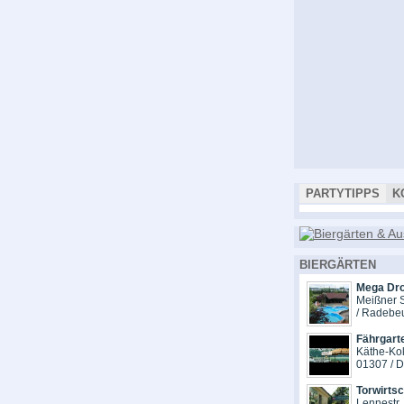
PARTYTIPPS
K
BIERGÄRTEN
Mega Dr
Meißner S
/ Radebe
Fährgart
Käthe-Kol
01307 / 
Torwirts
Lennestr.