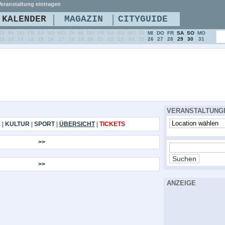
eranstaltung eintragen
|
|
KALENDER
MAGAZIN
CITYGUIDE
DI
MI
DO
FR
SA
SO
MO
DI
MI
DO
FR
SA
SO
MO
DI
MI
DO
FR
SA
SO
MO
11
12
13
14
15
16
17
18
19
20
21
22
23
24
25
26
27
28
29
30
31
VERANSTALTUNG
E
|
KULTUR
|
SPORT
|
ÜBERSICHT
|
TICKETS
>>
>>
ANZEIGE