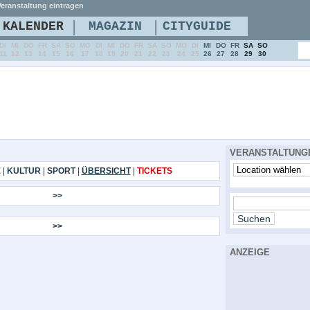
eranstaltung eintragen
|
|
KALENDER
MAGAZIN
CITYGUIDE
DI
MI
DO
FR
SA
SO
MO
DI
MI
DO
FR
SA
SO
MO
DI
MI
DO
FR
SA
SO
11
12
13
14
15
16
17
18
19
20
21
22
23
24
25
26
27
28
29
30
VERANSTALTUNG
E
|
KULTUR
|
SPORT
|
ÜBERSICHT
|
TICKETS
>>
>>
ANZEIGE