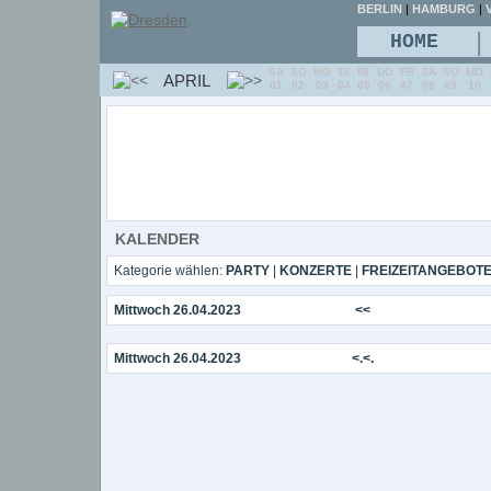
BERLIN
|
HAMBURG
|
V
|
HOME
SA
SO
MO
DI
MI
DO
FR
SA
SO
MO
APRIL
01
02
03
04
05
06
07
08
09
10
KALENDER
Kategorie wählen:
PARTY
|
KONZERTE
|
FREIZEITANGEBOT
Mittwoch 26.04.2023
<<
Mittwoch 26.04.2023
<.<.