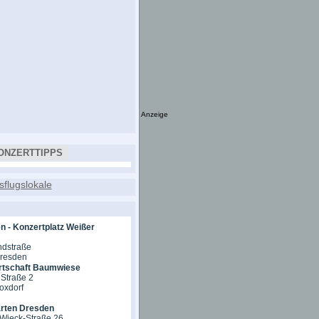
Anzeige
ONZERTTIPPS
n - Konzertplatz Weißer
ndstraße
Dresden
rtschaft Baumwiese
Straße 2
oxdorf
rten Dresden
-Wieck-Straße 26