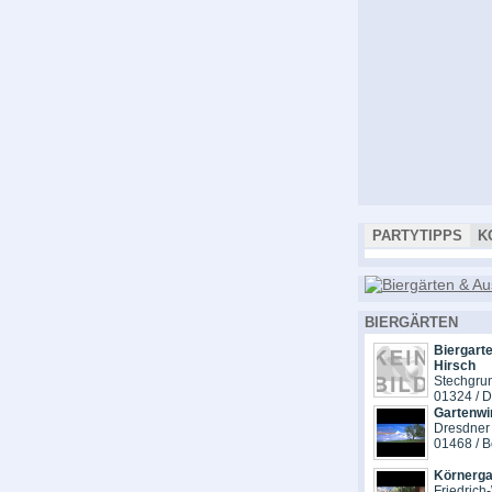
PARTYTIPPS
K
BIERGÄRTEN
Biergarte
Hirsch
Stechgru
01324 / 
Gartenwi
Dresdner 
01468 / B
Körnerga
Friedrich