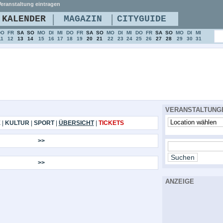
eranstaltung eintragen
|
|
KALENDER
MAGAZIN
CITYGUIDE
DO
FR
SA
SO
MO
DI
MI
DO
FR
SA
SO
MO
DI
MI
DO
FR
SA
SO
MO
DI
MI
11
12
13
14
15
16
17
18
19
20
21
22
23
24
25
26
27
28
29
30
31
VERANSTALTUNG
E
|
KULTUR
|
SPORT
|
ÜBERSICHT
|
TICKETS
>>
>>
ANZEIGE