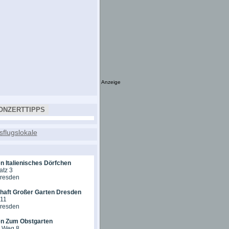
Anzeige
ONZERTTIPPS
n Italienisches Dörfchen
atz 3
Dresden
chaft Großer Garten Dresden
 11
Dresden
en Zum Obstgarten
r Weg 8