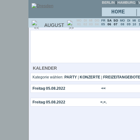
BERLIN
|
HAMBURG
|
V
|
HOME
MO
DI
MI
DO
FR
SA
SO
MO
DI
MI
AUGUST
01
02
03
04
05
06
07
08
09
10
KALENDER
Kategorie wählen:
PARTY
|
KONZERTE
|
FREIZEITANGEBOT
Freitag 05.08.2022
<<
Freitag 05.08.2022
<.<.