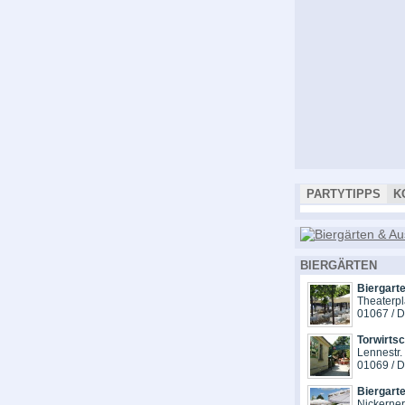
PARTYTIPPS
K
BIERGÄRTEN
Biergarte
Theaterpl
01067 / 
Torwirts
Lennestr.
01069 / 
Biergart
Nickerne