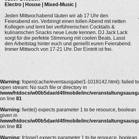
Electro | House | Mixed-Music |
Jeden Mittwochabend läuten wir ab 17 Uhr den
Feierabend ein. Verbringt einen tollen Abend mit netten
Kollegen und lernt bei verführerischen Cocktails &
kulinarischen Snacks neue Leute kennen. DJ Jack Lack
sorgt für die perfekte Stimmung mit coolen Beats. Lasst
den Arbeitstag hinter euch und genießt euren Feierabend.
Immer Mittwoch von 17-21 Uhr. Der Eintritt ist frei.
Warning
: fopen(cache/eventausgabe/1-1018142.html): failed to
open stream: No such file or directory in
/www/htdocs/w00b5dae/d4f/mobile/inc/veranstaltungsausg
on line
81
Warning
: fwrite() expects parameter 1 to be resource, boolean
given in
/www/htdocs/w00b5dae/d4f/mobile/inc/veranstaltungsausg
on line
83
Warning
: fclose() expects parameter 1 to be resource, boolean