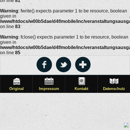
on line
81
Warning
: fwrite() expects parameter 1 to be resource, boolean
given in
/www/htdocs/w00b5dae/d4f/mobile/inc/veranstaltungsausg
on line
83
Warning
: fclose() expects parameter 1 to be resource, boolean
given in
/www/htdocs/w00b5dae/d4f/mobile/inc/veranstaltungsausg
on line
85
Original
Impressum
Kontakt
Datenschutz