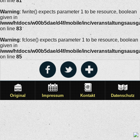
on line
81
Warning
: fwrite() expects parameter 1 to be resource, boolean
given in
/www/htdocs/w00b5dae/d4f/mobile/inc/veranstaltungsausg
on line
83
Warning
: fclose() expects parameter 1 to be resource, boolean
given in
/www/htdocs/w00b5dae/d4f/mobile/inc/veranstaltungsausg
on line
85
Original
Impressum
Kontakt
Datenschutz