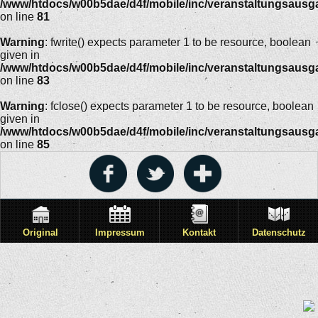
/www/htdocs/w00b5dae/d4f/mobile/inc/veranstaltungsausg
on line
81
Warning
: fwrite() expects parameter 1 to be resource, boolean
given in
/www/htdocs/w00b5dae/d4f/mobile/inc/veranstaltungsausg
on line
83
Warning
: fclose() expects parameter 1 to be resource, boolean
given in
/www/htdocs/w00b5dae/d4f/mobile/inc/veranstaltungsausg
on line
85
Original
Impressum
Kontakt
Datenschutz