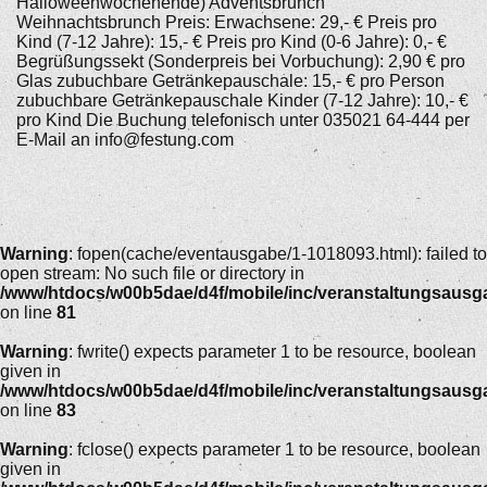
Halloweenwochenende) Adventsbrunch
Weihnachtsbrunch Preis: Erwachsene: 29,- € Preis pro
Kind (7-12 Jahre): 15,- € Preis pro Kind (0-6 Jahre): 0,- €
Begrüßungssekt (Sonderpreis bei Vorbuchung): 2,90 € pro
Glas zubuchbare Getränkepauschale: 15,- € pro Person
zubuchbare Getränkepauschale Kinder (7-12 Jahre): 10,- €
pro Kind Die Buchung telefonisch unter 035021 64-444 per
E-Mail an info@festung.com
Warning
: fopen(cache/eventausgabe/1-1018093.html): failed to
open stream: No such file or directory in
/www/htdocs/w00b5dae/d4f/mobile/inc/veranstaltungsausg
on line
81
Warning
: fwrite() expects parameter 1 to be resource, boolean
given in
/www/htdocs/w00b5dae/d4f/mobile/inc/veranstaltungsausg
on line
83
Warning
: fclose() expects parameter 1 to be resource, boolean
given in