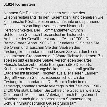
01824
Königstein
Nehmen Sie Platz im historischen Ambiente des
Erlebnisrestaurants "In den Kasematten" und genießen Sie
kulinarische Köstlichkeiten und amüsante und spannende
Geschichten von längst vergessenen historischen
Persönlichkeiten. Der "Kommandanten-Brunch"!
Schlemmen Sie nach Herzenslust im historischen
Ambiente der Gewölberestaurants "Anno 1700 - Der
Barock" oder "Anno 1900 - Die Gründerzeit". Spitzen Sie
die Ohren und lauschen Sie den Späßen des
Festungskommandanten und lassen Sie sich durch seine
kostümierten Ordonanzen aufs Vortrefflichste bedienen. Zu
speisen gibt es frische Salate, verschieden gegartes
Fleisch, lecker zubereitete Beilagen, süße Desserts,
Kuchen aus der Festungsbäckerei, sowie prall gefüllte
Etageren mit frischen Früchten aus aller Herren Ländern.
Begrüßt werden Sie höchstpersönlich durch den
Festungskommandanten. Der Brunch findet immer
samstags, sonntags sowie feiertags in der Zeit von 11:00 -
14:00 Uhr statt. Erleben Sie zahlreiche Specials wie z.B.:
Osterbrunch Mutter - und Vatertagsbrunch Pfingstbrunch
Märchenbrunch (in den sächsischen Sommerferien)
Schuleinführungsbrunch Gruselbrunch (am