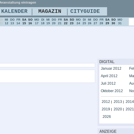
eranstaltung eintragen
|
|
KALENDER
MAGAZIN
CITYGUIDE
DI
MI
DO
FR
SA
SO
MO
DI
MI
DO
FR
SA
SO
MO
DI
MI
DO
FR
SA
SO
MO
11
12
13
14
15
16
17
18
19
20
21
22
23
24
25
26
27
28
29
30
31
DIGITAL
Januar 2012
Fe
April 2012
Ma
Juli 2012
Au
Oktober 2012
No
2012
2013
2014
|
|
2019
2020
2021
|
|
2026
ANZEIGE