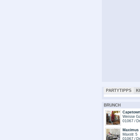
PARTYTIPPS
K
BRUNCH
Capetown
Weisse G
01067 / D
Maximus
Maxstr. 5
01067 / D