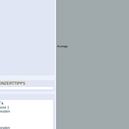
Anzeige
ONZERTTIPPS
`s
asse 1
resden
resden