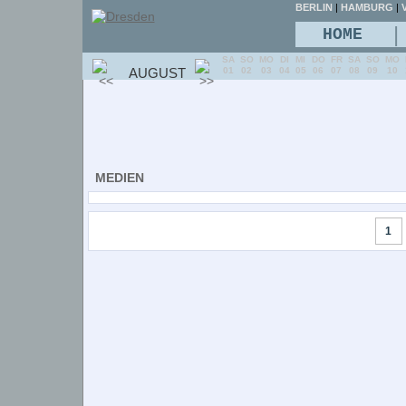
BERLIN
|
HAMBURG
|
V
|
HOME
SA
SO
MO
DI
MI
DO
FR
SA
SO
MO
AUGUST
01
02
03
04
05
06
07
08
09
10
MEDIEN
1