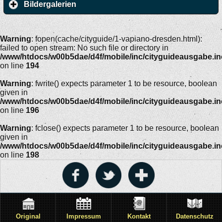
Bildergalerien
Warning
: fopen(cache/cityguide/1-vapiano-dresden.html):
failed to open stream: No such file or directory in
/www/htdocs/w00b5dae/d4f/mobile/inc/cityguideausgabe.i
on line
194
Warning
: fwrite() expects parameter 1 to be resource, boolean
given in
/www/htdocs/w00b5dae/d4f/mobile/inc/cityguideausgabe.i
on line
196
Warning
: fclose() expects parameter 1 to be resource, boolean
given in
/www/htdocs/w00b5dae/d4f/mobile/inc/cityguideausgabe.i
on line
198
Original
Impressum
Kontakt
Datenschutz