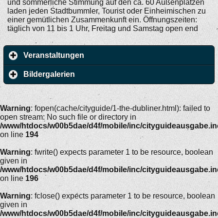
und sommerliche Stimmung auf den ca. 60 Außenplätzen
laden jeden Stadtbummler, Tourist oder Einheimischen zu
einer gemütlichen Zusammenkunft ein. Öffnungszeiten:
täglich von 11 bis 1 Uhr, Freitag und Samstag open end
Veranstaltungen
Bildergalerien
Warning
: fopen(cache/cityguide/1-the-dubliner.html): failed to
open stream: No such file or directory in
/www/htdocs/w00b5dae/d4f/mobile/inc/cityguideausgabe.i
on line
194
Warning
: fwrite() expects parameter 1 to be resource, boolean
given in
/www/htdocs/w00b5dae/d4f/mobile/inc/cityguideausgabe.i
on line
196
Warning
: fclose() expects parameter 1 to be resource, boolean
given in
/www/htdocs/w00b5dae/d4f/mobile/inc/cityguideausgabe.i