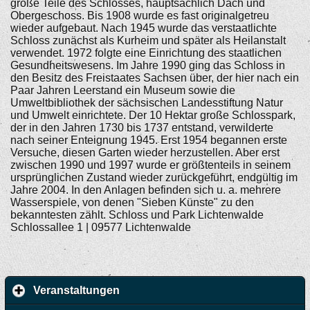
große Teile des Schlosses, hauptsächlich Dach und
Obergeschoss. Bis 1908 wurde es fast originalgetreu
wieder aufgebaut. Nach 1945 wurde das verstaatlichte
Schloss zunächst als Kurheim und später als Heilanstalt
verwendet. 1972 folgte eine Einrichtung des staatlichen
Gesundheitswesens. Im Jahre 1990 ging das Schloss in
den Besitz des Freistaates Sachsen über, der hier nach ein
Paar Jahren Leerstand ein Museum sowie die
Umweltbibliothek der sächsischen Landesstiftung Natur
und Umwelt einrichtete. Der 10 Hektar große Schlosspark,
der in den Jahren 1730 bis 1737 entstand, verwilderte
nach seiner Enteignung 1945. Erst 1954 begannen erste
Versuche, diesen Garten wieder herzustellen. Aber erst
zwischen 1990 und 1997 wurde er größtenteils in seinem
ursprünglichen Zustand wieder zurückgeführt, endgültig im
Jahre 2004. In den Anlagen befinden sich u. a. mehrere
Wasserspiele, von denen "Sieben Künste" zu den
bekanntesten zählt. Schloss und Park Lichtenwalde
Schlossallee 1 | 09577 Lichtenwalde
Veranstaltungen