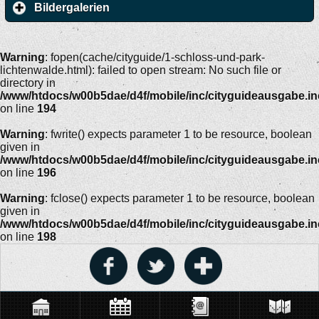
Bildergalerien
Warning
: fopen(cache/cityguide/1-schloss-und-park-
lichtenwalde.html): failed to open stream: No such file or
directory in
/www/htdocs/w00b5dae/d4f/mobile/inc/cityguideausgabe.i
on line
194
Warning
: fwrite() expects parameter 1 to be resource, boolean
given in
/www/htdocs/w00b5dae/d4f/mobile/inc/cityguideausgabe.i
on line
196
Warning
: fclose() expects parameter 1 to be resource, boolean
given in
/www/htdocs/w00b5dae/d4f/mobile/inc/cityguideausgabe.i
on line
198