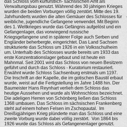
das Schloss vom kurfürstlich- sächsischen Amt als
Verwaltungsbau genutzt. Während des 30 jährigen Krieges
wurden die beiden Vorburgen völlig zerstört. Mitte des 19.
Jahrhunderts wurden die alten Gemäuer des Schlosses für
weibliche, jugendliche Gefangene verwendet. Mit Beginn
des 1. Weltkrieges wurde das Gefängnis aufgelöst und ein
Gefangenlager, das vorwiegend russische
Kriegsgefangene und in späterer Folge auch Serben und
Engländer beherbergte, eingerichtet. Das Land Sachsen
strukturierte das Schloss um 1926 in ein Volksschulheim
um. Unterhalb des Schlosses wurde bereits um 1933 das
erste Konzentrationslager gebaut und ist heute ein
Mahnmal. Seit 2001 wird das Schloss von neuen Besitzern
geführt und durch das Schloss - Kuratorium restauriert.
Erwähnt wurde Schloss Sachsenburg erstmals um 1197.
Die Inschrift an der Kapelle, die im gotischen Baustil erbaut
wurde, weist auf die Fertigstellung im Jahre 1488 hin. Der
Baumeister Hans Reynhart verlieh dem Schloss das
heutige Aussehen und wurde als Wohnschloss bezeichnet.
Die adeligen Herren von Schönberg ließen das Schloss
1368 umbauen. Das Schloss im sächsischen Frankenberg
steht auf einem hohen Felsen im Zschopautal. Im
Dreißigjährigen Krieg plünderte man das Schloss und eine
zweite Vorburg wurde dabei völlig zerstört. Von 1864 bis
1926 wurde das Schloss als Gefangenenlager genutzt.