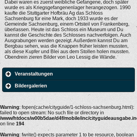
Dabei waren es zuerst weibliche Gefangene, doch später
wurde es als Kriegsgefangenenlager herangezogen. 1990
kaufte die Stuttgarter Hofbräu Ag das Schloss
Sachsenburg für eine Mark, doch 1933 wurde es der
Gemeinde Sachsenburg, einem Ortsteil von Frankenberg,
überlassen. Heute ist das Schloss ein Museum und Du
kannst die Geschichte des Schlosses nachverfolgen. Auch
Ausgrabungen werden gezeigt. Außerdem kannst Du am
Bergbau sehen, was die Knappen früher leisten mussten,
als diese Kupfer und Blei aus dem Stollen holen mussten.
Obendrein zieren Bilder von Leo Lessig die Wände.
Veranstaltungen
Bildergalerien
Warning
: fopen(cache/cityguide/1-schloss-sachsenburg.html):
failed to open stream: No such file or directory in
/www/htdocs/w00b5dae/d4f/mobile/inc/cityguideausgabe.i
on line
194
Warning
: fwrite() expects parameter 1 to be resource, boolean