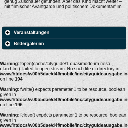
genug Zuschauer gefunden. Aber das Kino macht weiter –
mit filmischer Avantgarde und politischem Dokumentarfilm.
Veranstaltungen
Bildergalerien
Warning
: fopen(cache/cityguide/1-quasimodo-im-riesa-
efau.html): failed to open stream: No such file or directory in
/www/htdocs/w00b5dae/d4f/mobile/inc/cityguideausgabe.i
on line
194
Warning
: fwrite() expects parameter 1 to be resource, boolean
given in
/www/htdocs/w00b5dae/d4f/mobile/inc/cityguideausgabe.i
on line
196
Warning
: fclose() expects parameter 1 to be resource, boolean
given in
/www/htdocs/w00b5dae/d4f/mobile/inc/cityguideausgabe.i