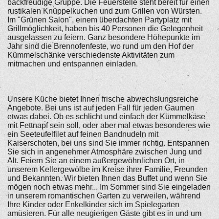
backfreudige Gruppe. Die Feuerstelle steht bereit für einen
rustikalen Knüppelkuchen und zum Grillen von Würsten.
Im "Grünen Salon", einem überdachten Partyplatz mit
Grillmöglichkeit, haben bis 40 Personen die Gelegenheit
ausgelassen zu feiern. Ganz besondere Höhepunkte im
Jahr sind die Brennofenfeste, wo rund um den Hof der
Kümmelschänke verschiedenste Aktivitäten zum
mitmachen und entspannen einladen.
Unsere Küche bietet Ihnen frische abwechslungsreiche
Angebote. Bei uns ist auf jeden Fall für jeden Gaumen
etwas dabei. Ob es schlicht und einfach der Kümmelkäse
mit Fettnapf sein soll, oder aber mal etwas besonderes wie
ein Seeteufelfilet auf feinen Bandnudeln mit
Kaiserschoten, bei uns sind Sie immer richtig. Entspannen
Sie sich in angenehmer Atmosphäre zwischen Jung und
Alt. Feiern Sie an einem außergewöhnlichen Ort, in
unserem Kellergewölbe im Kreise ihrer Familie, Freunden
und Bekannten. Wir bieten Ihnen das Buffet und wenn Sie
mögen noch etwas mehr... Im Sommer sind Sie eingeladen
in unserem romantischen Garten zu verweilen, während
Ihre Kinder oder Enkelkinder sich im Spielegarten
amüsieren. Für alle neugierigen Gäste gibt es in und um