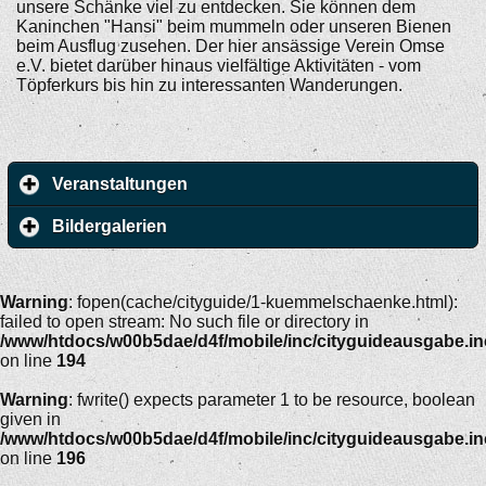
unsere Schänke viel zu entdecken. Sie können dem
Kaninchen "Hansi" beim mummeln oder unseren Bienen
beim Ausflug zusehen. Der hier ansässige Verein Omse
e.V. bietet darüber hinaus vielfältige Aktivitäten - vom
Töpferkurs bis hin zu interessanten Wanderungen.
Veranstaltungen
Bildergalerien
Warning
: fopen(cache/cityguide/1-kuemmelschaenke.html):
failed to open stream: No such file or directory in
/www/htdocs/w00b5dae/d4f/mobile/inc/cityguideausgabe.i
on line
194
Warning
: fwrite() expects parameter 1 to be resource, boolean
given in
/www/htdocs/w00b5dae/d4f/mobile/inc/cityguideausgabe.i
on line
196