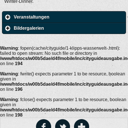
Winter-Dinner.
Veranstaltungen
Bildergalerien
Warning
: fopen(cache/cityguide/1-klipps-wasserwelt-.html):
failed to open stream: No such file or directory in
/www/htdocs/w00b5dae/d4f/mobile/inc/cityguideausgabe.i
on line
194
Warning
: fwrite() expects parameter 1 to be resource, boolean
given in
/www/htdocs/w00b5dae/d4f/mobile/inc/cityguideausgabe.i
on line
196
Warning
: fclose() expects parameter 1 to be resource, boolean
given in
/www/htdocs/w00b5dae/d4f/mobile/inc/cityguideausgabe.i
on line
198