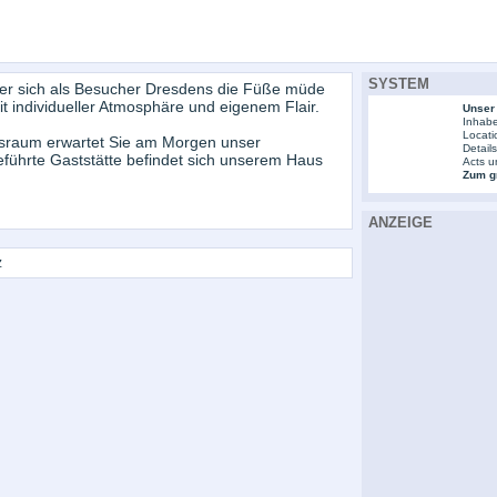
SYSTEM
oder sich als Besucher Dresdens die Füße müde
it individueller Atmosphäre und eigenem Flair.
Unser
Inhabe
Locati
ücksraum erwartet Sie am Morgen unser
Detail
geführte Gaststätte befindet sich unserem Haus
Acts u
Zum gr
ANZEIGE
z