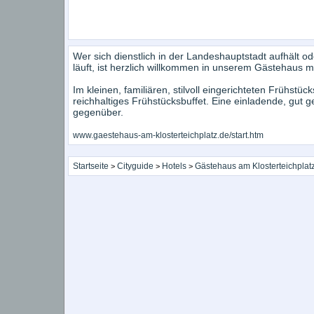
Wer sich dienstlich in der Landeshauptstadt aufhält 
läuft, ist herzlich willkommen in unserem Gästehaus m
Im kleinen, familiären, stilvoll eingerichteten Frühst
reichhaltiges Frühstücksbuffet. Eine einladende, gut 
gegenüber.
www.gaestehaus-am-klosterteichplatz.de/start.htm
Startseite
Cityguide
Hotels
Gästehaus am Klosterteichplat
>
>
>