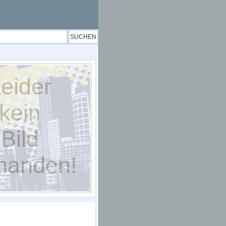
eider
kein
Bild
handen!