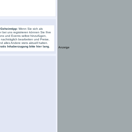
 Geheimtipp:
Wenn Sie sich als
r bei uns registrieren können Sie Ihre
ons und Events selbst hinzufügen,
s nachträglich bearbeiten und Preise,
nd alles Andere stets aktuell halten.
atis Inhaberzugang bitte hier lang.
Anzeige