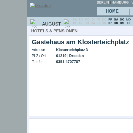
BERLIN
|
HAMBURG
|
V
|
HOME
SA
SO
MO
DI
MI
DO
FR
SA
SO
MO
AUGUST
01
02
03
04
05
06
07
08
09
10
HOTELS & PENSIONEN
Gästehaus am Klosterteichplatz
Adresse:
Klosterteichplatz 3
PLZ / Ort:
01219 | Dresden
Telefon:
0351-4707787