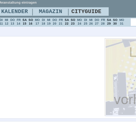
eranstaltung eintragen
|
|
KALENDER
MAGAZIN
CITYGUIDE
DI
MI
DO
FR
SA
SO
MO
DI
MI
DO
FR
SA
SO
MO
DI
MI
DO
FR
SA
SO
MO
11
12
13
14
15
16
17
18
19
20
21
22
23
24
25
26
27
28
29
30
31
L
vor