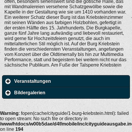
offen, besonders sehenswert sind die gotische Halle, das
mit Wandmalereien versehene Schatzgewölbe sowie die
Kapelle in der Gestaltung wie sie um 1410 vorhanden war.
Ein weiterer Schatz dieser Burg ist das Kriebsteinzimmer
mit seinen Wänden aus farbigen Holzbohlen, gefertigt in
der ersten Hälfte des 15. Jahrhunderts. Die Burgkapelle,
ganze fünf Jahre lang aufwändig und liebevoll restauriert,
wird gerne für Hochzeitsfeiern genutzt, die auch im
mittelalterlichen Stil möglich ist. Auf der Burg Kriebstein
finden die verschiedensten Veranstaltungen, angefangen
vom Konzert über die Oldtimerrally bis hin zur Multimedia
Performance, statt und begeistern bei weitem nicht nur das
sächsische Publikum. Am Fuße der Talsperre Kriebstein
Veranstaltungen
Bildergalerien
Warning
: fopen(cache/cityguide/1-burg-kriebstein.html): failed
to open stream: No such file or directory in
/www/htdocs/w00b5dae/d4f/mobile/inc/cityguideausgabe.i
on line
194